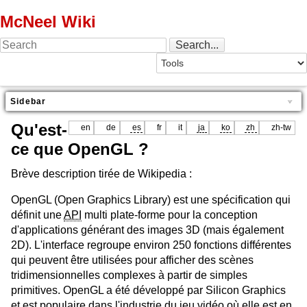
McNeel Wiki
Sidebar
Qu'est-
en
de
es
fr
it
ja
ko
zh
zh-tw
ce que OpenGL ?
Brève description tirée de Wikipedia :
OpenGL (Open Graphics Library) est une spécification qui
définit une
API
multi plate-forme pour la conception
d'applications générant des images 3D (mais également
2D). L'interface regroupe environ 250 fonctions différentes
qui peuvent être utilisées pour afficher des scènes
tridimensionnelles complexes à partir de simples
primitives. OpenGL a été développé par Silicon Graphics
et est populaire dans l'industrie du jeu vidéo où elle est en