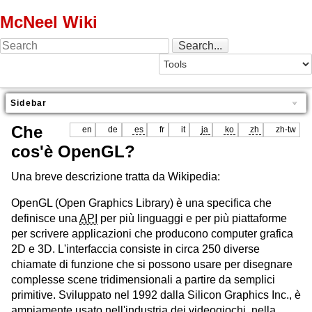
McNeel Wiki
Sidebar
Che
en
de
es
fr
it
ja
ko
zh
zh-tw
cos'è OpenGL?
Una breve descrizione tratta da Wikipedia:
OpenGL (Open Graphics Library) è una specifica che
definisce una
API
per più linguaggi e per più piattaforme
per scrivere applicazioni che producono computer grafica
2D e 3D. L'interfaccia consiste in circa 250 diverse
chiamate di funzione che si possono usare per disegnare
complesse scene tridimensionali a partire da semplici
primitive. Sviluppato nel 1992 dalla Silicon Graphics Inc., è
ampiamente usato nell'industria dei videogiochi, nella