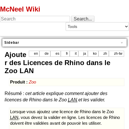
McNeel Wiki
Sidebar
Ajoute
en
de
es
fr
it
ja
ko
zh
zh-tw
r des Licences de Rhino dans le
Zoo LAN
Produit :
Zoo
Résumé :
cet article explique comment ajouter des
licences de Rhino dans le Zoo
LAN
et les valider.
Lorsque vous ajoutez une licence de Rhino dans le Zoo
LAN
, vous devez la valider en ligne. Les licences de Rhino
doivent être validées avant de pouvoir les utiliser.