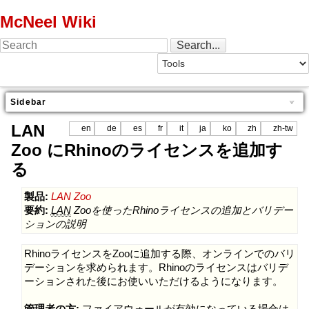
McNeel Wiki
Sidebar
LAN
en
de
es
fr
it
ja
ko
zh
zh-tw
Zoo にRhinoのライセンスを追加す
る
製品:
LAN Zoo
要約:
LAN
Zooを使ったRhinoライセンスの追加とバリデー
ションの説明
RhinoライセンスをZooに追加する際、オンラインでのバリ
デーションを求められます。Rhinoのライセンスはバリデ
ーションされた後にお使いいただけるようになります。
管理者の方:
ファイアウォールが有効になっている場合は