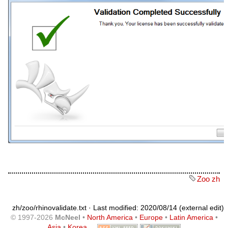
Zoo zh
zh/zoo/rhinovalidate.txt
· Last modified: 2020/08/14 (external edit)
© 1997-2026
McNeel
•
North America
•
Europe
•
Latin America
•
Asia
•
Korea