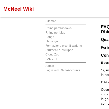
McNeel Wiki
Sitemap
FAQ
Rhino per Windows
Rhi
Rhino per Mac
Bongo
Qual
Flamingo
Formazione e certificazione
Per i
Strumenti di sviluppo
Cloud Zoo
Cond
LAN Zoo
È pos
Admin
Sì, u
Login with RhinoAccounts
la co
E se 
Occor
codic
la ge
comp