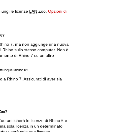
iungi le licenze
LAN
Zoo.
Opzioni di
 6?
Old revisions
i Rhino 7, ma non aggiunge una nuova
 di Rhino sullo stesso computer. Non è
rnamento di Rhino 7 su un altro
comunque Rhino 6?
o a Rhino 7. Assicurati di aver sia
Show pagesource
 Zoo?
oo unificherà le licenze di Rhino 6 e
una sola licenza in un determinato
ter userà solo una licenza.