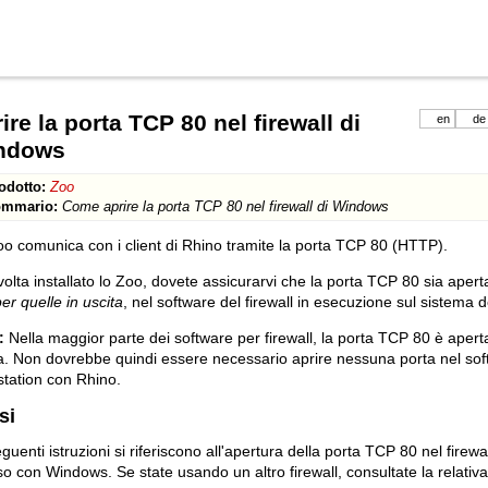
ire la porta TCP 80 nel firewall di
en
de
ndows
odotto:
Zoo
mmario:
Come aprire la porta TCP 80 nel firewall di Windows
o comunica con i client di Rhino tramite la porta TCP 80 (HTTP).
olta installato lo Zoo, dovete assicurarvi che la porta TCP 80 sia apert
er quelle in uscita
, nel software del firewall in esecuzione sul sistema d
:
Nella maggior parte dei software per firewall, la porta TCP 80 è aperta
a. Non dovrebbe quindi essere necessario aprire nessuna porta nel soft
tation con Rhino.
si
guenti istruzioni si riferiscono all'apertura della porta TCP 80 nel firewal
so con Windows. Se state usando un altro firewall, consultate la relati