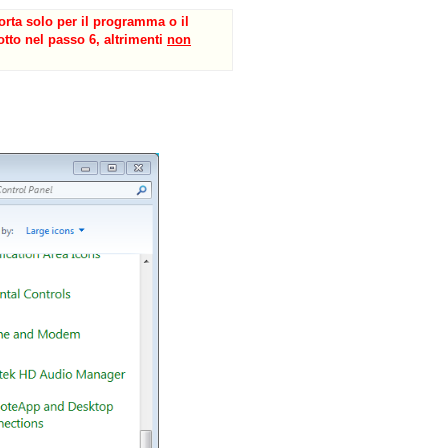
 porta solo per il programma o il
tto nel passo 6, altrimenti
non
Old revisions
Show pagesource