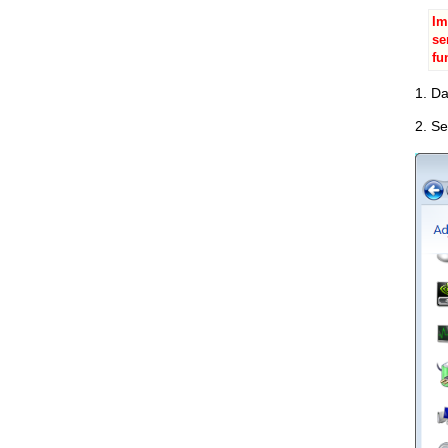
Im
se
fu
1. Da
2. S