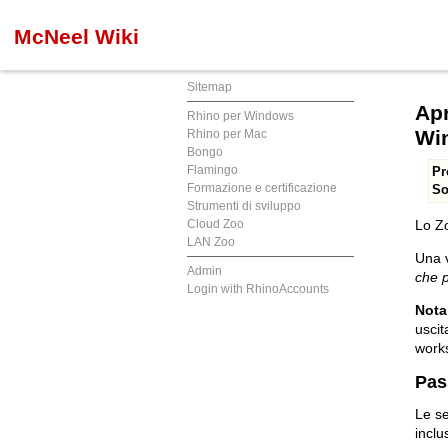
McNeel Wiki
Sitemap
Apr
Rhino per Windows
Wi
Rhino per Mac
Bongo
Flamingo
Pr
Formazione e certificazione
So
Strumenti di sviluppo
Cloud Zoo
Lo Zo
LAN Zoo
Una v
Admin
che p
Login with RhinoAccounts
Nota
uscit
works
Pas
Le se
inclu