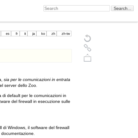
es
fr
it
ja
ko
zh
zh-tw
a,
sia per le comunicazioni in entrata
el server dello Zoo.
 di default per le comunicazioni in
ware del firewall in esecuzione sulle
Back to top
l di Windows, il software del firewall
va documentazione.