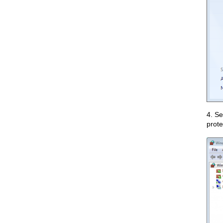
4. S
prote