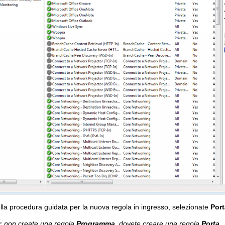
lla procedura guidata per la nuova regola in ingresso, selezionate
Port
:
non create una regola
Programma
, dovete creare una regola
Porta
.