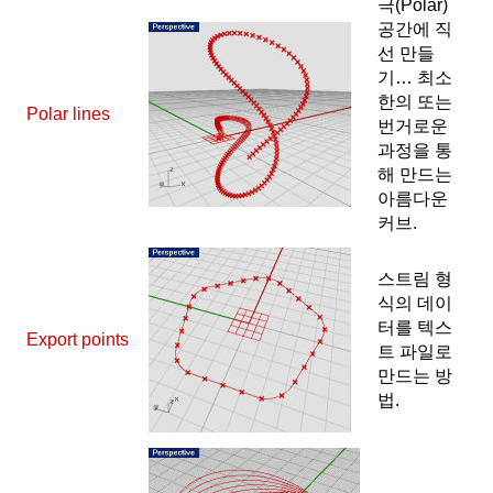
극(Polar)
공간에 직
선 만들
기… 최소
한의 또는
Polar lines
번거로운
과정을 통
해 만드는
아름다운
커브.
스트림 형
식의 데이
터를 텍스
Export points
트 파일로
만드는 방
법.