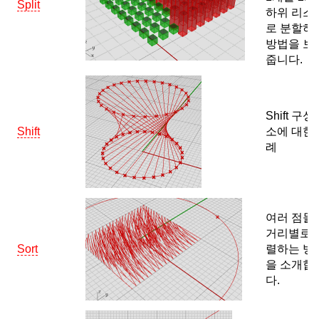
Split
하위 리스
로 분할하
방법을 보
줍니다.
Shift 구성
Shift
소에 대한
례
여러 점들
거리별로 
Sort
렬하는 방
을 소개합
다.