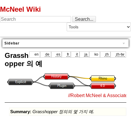
McNeel Wiki
Sidebar
Grassh
en
de
es
fr
it
ja
ko
zh
zh-tw
opper 의 예
//Robert McNeel & Associates/
Summary:
Grasshopper 정의의 몇 가지 예.