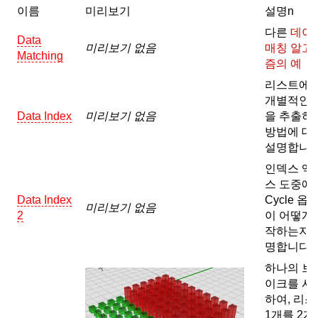
이름
미리보기
설명n
다른
데이
Data
미리보기 없음
매칭 알고
Matching
즘의 예
리스트에
개별적인 
Data Index
미리보기 없음
을 추출하
방법에 대
설명합니다
인덱스 액
스 도중에
Data Index
Cycle 옵
미리보기 없음
2
이 어떻게
작하는지 
명합니다.
하나의 브
이크를 사
하여, 리
1개를 2개