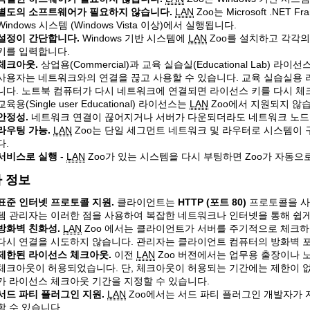
별도의 소프트웨어가 필요하지 않습니다.
LAN
Zoo는 Microsoft .NET
Windows 시스템 (Windows Vista 이상)에서 실행됩니다.
설정이 간단합니다.
Windows 기반 시스템에
LAN
Zoo를 설치하고 각각
키를 입력합니다.
체크아웃.
상업용(Commercial)과 교육 실습실(Educational Lab)
사용자는 네트워크와의 연결을 끊고 사용할 수 있습니다. 교육 실습실용 
니다. 노트북 컴퓨터가 다시 네트워크에 연결되면 라이선스 키를 다시 체크
교육용(Single user Educational) 라이선스는
LAN
Zoo에서 지원되지 않
안정성.
네트워크 연결이 끊어지거나 서버가 다운되더라도 네트워크 노드
라우팅 가능.
LAN
Zoo는 단일 세그먼트 네트워크 및 라우터로 시스템이
다.
서비스로 실행
-
LAN
Zoo가 있는 시스템을 다시 부팅하면 Zoo가 자동으
 정보
표준 인터넷 프로토콜 지원.
클라이언트는
HTTP (포트 80)
프로토콜을 
템 관리자는 이러한 점을 사용하여 복잡한 네트워크나 인터넷을 통해 쉽게 
방화벽 친화성.
LAN
Zoo 에서는 클라이언트가 서버를 주기적으로 체크하
다시 연결을 시도하지 않습니다. 관리자는 클라이언트 컴퓨터의 방화벽 
제한된 라이선스 체크아웃.
이전
LAN
Zoo 버전에서는 업무용 출장이나 
체크아웃이 허용되었습니다. 단, 체크아웃이 허용되는 기간에는 제한이 없
가 라이선스 체크아웃 기간을 지정할 수 있습니다.
서드 파티 플러그인 지원.
LAN
Zoo에서는 서드 파티 플러그인 개발자가
할 수 있습니다.