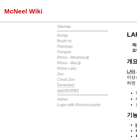
McNeel Wiki
Sitemap
LA
Bongo
Brazil r/s
제
Flamingo
요
Penguin
Rhino - Windows용
개
Rhino - Mac용
Rhino Labs
LAN
Zoo
이선스
Cloud Zoo
하면
Developer
openNURBS
Admin
Login with RhinoAccounts
기