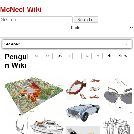
McNeel Wiki
Sidebar
Pengui
en
de
es
fr
it
ja
ko
zh
zh-tw
n Wiki