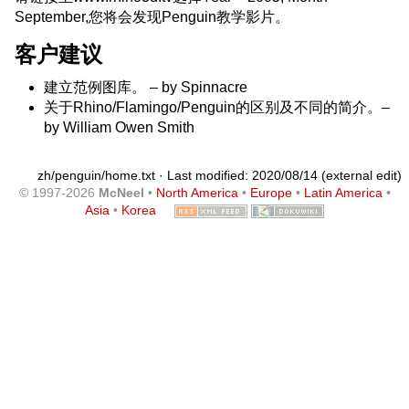
September,您将会发现Penguin教学影片。
客户建议
建立范例图库。 – by Spinnacre
关于Rhino/Flamingo/Penguin的区别及不同的简介。–
by William Owen Smith
zh/penguin/home.txt
· Last modified: 2020/08/14 (external edit)
© 1997-2026
McNeel
•
North America
•
Europe
•
Latin America
•
Asia
•
Korea