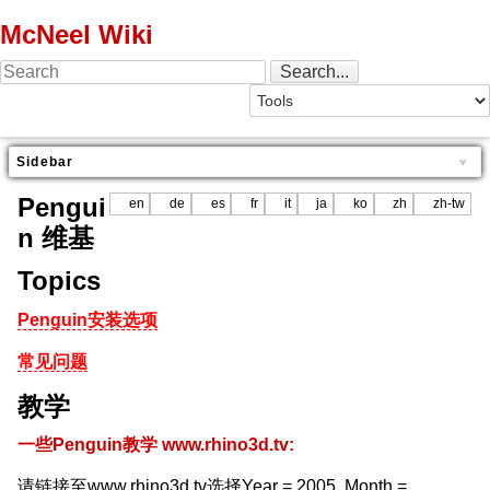
McNeel Wiki
Sidebar
Pengui
en
de
es
fr
it
ja
ko
zh
zh-tw
n 维基
Topics
Penguin安装选项
常见问题
教学
一些Penguin教学 www.rhino3d.tv:
请链接至www.rhino3d.tv选择Year = 2005, Month =