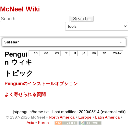
McNeel Wiki
Sidebar
Pengui
en
de
es
fr
it
ja
ko
zh
zh-tw
n ウィキ
トピック
Penguinのインストールオプション
よく寄せられる質問
ja/penguin/home.txt
· Last modified: 2020/08/14 (external edit)
© 1997-2026
McNeel
•
North America
•
Europe
•
Latin America
•
Asia
•
Korea