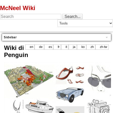
McNeel Wiki
Sidebar
Wiki di
en
de
es
fr
it
ja
ko
zh
zh-tw
Penguin