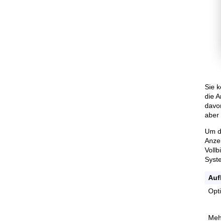
Sie 
die A
davon
aber
Um di
Anzei
Vollb
Syst
Auf
Opti
Meh