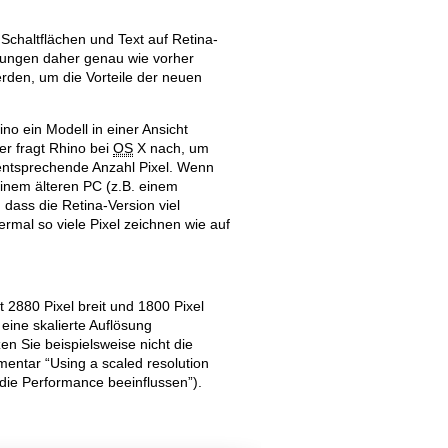
 Schaltflächen und Text auf Retina-
ndungen daher genau wie vorher
rden, um die Vorteile der neuen
o ein Modell in einer Ansicht
Old revisions
er fragt Rhino bei
OS
X nach, um
 entsprechende Anzahl Pixel. Wenn
einem älteren PC (z.B. einem
 dass die Retina-Version viel
ermal so viele Pixel zeichnen wie auf
Show pagesource
2880 Pixel breit und 1800 Pixel
 eine skalierte Auflösung
en Sie beispielsweise nicht die
mentar “Using a scaled resolution
die Performance beeinflussen”).