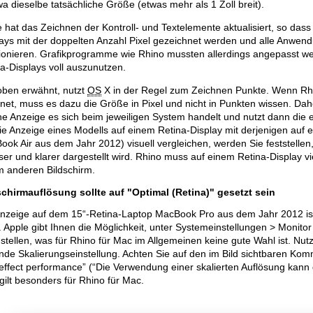
wa dieselbe tatsächliche Größe (etwas mehr als 1 Zoll breit).
 hat das Zeichnen der Kontroll- und Textelemente aktualisiert, so dass
lays mit der doppelten Anzahl Pixel gezeichnet werden und alle Anwe
tionieren. Grafikprogramme wie Rhino mussten allerdings angepasst we
a-Displays voll auszunutzen.
oben erwähnt, nutzt
OS
X in der Regel zum Zeichnen Punkte. Wenn Rhin
net, muss es dazu die Größe in Pixel und nicht in Punkten wissen. Dah
he Anzeige es sich beim jeweiligen System handelt und nutzt dann die
ie Anzeige eines Modells auf einem Retina-Display mit derjenigen auf 
ok Air aus dem Jahr 2012) visuell vergleichen, werden Sie feststellen,
ser und klarer dargestellt wird. Rhino muss auf einem Retina-Display vi
m anderen Bildschirm.
schirmauflösung sollte auf "Optimal (Retina)" gesetzt sein
Anzeige auf dem 15“-Retina-Laptop MacBook Pro aus dem Jahr 2012 ist 
 Apple gibt Ihnen die Möglichkeit, unter Systemeinstellungen > Monitor
stellen, was für Rhino für Mac im Allgemeinen keine gute Wahl ist. Nutz
nde Skalierungseinstellung. Achten Sie auf den im Bild sichtbaren Kom
ffect performance” (“Die Verwendung einer skalierten Auflösung kann 
gilt besonders für Rhino für Mac.