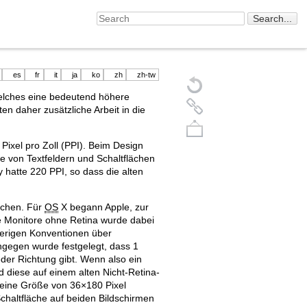
es
fr
it
ja
ko
zh
zh-tw
welches eine bedeutend höhere
en daher zusätzliche Arbeit in die
Pixel pro Zoll (PPI). Beim Design
te von Textfeldern und Schaltflächen
y hatte 220 PPI, so dass die alten
lichen. Für
OS
X begann Apple, zur
e Monitore ohne Retina wurde dabei
rherigen Konventionen über
Back to top
ingegen wurde festgelegt, dass 1
jeder Richtung gibt. Wenn also ein
d diese auf einem alten Nicht-Retina-
 eine Größe von 36×180 Pixel
Schaltfläche auf beiden Bildschirmen