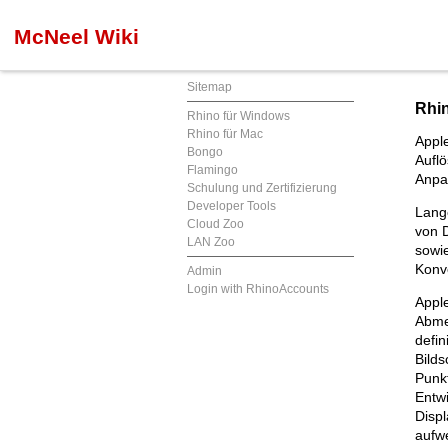
McNeel Wiki
Sitemap
Rhin
Rhino für Windows
Rhino für Mac
Appl
Bongo
Auflö
Flamingo
Anpa
Schulung und Zertifizierung
Developer Tools
Lange
Cloud Zoo
von D
LAN Zoo
sowie
Konve
Admin
Login with RhinoAccounts
Apple
Abme
defin
Bilds
Punkt
Entwi
Displ
aufwe