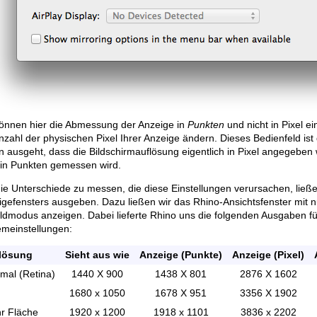
können hier die Abmessung der Anzeige in
Punkten
und nicht in Pixel ei
nzahl der physischen Pixel Ihrer Anzeige ändern. Dieses Bedienfeld i
 ausgeht, dass die Bildschirmauflösung eigentlich in Pixel angegeben 
 in Punkten gemessen wird.
e Unterschiede zu messen, die diese Einstellungen verursachen, ließe
gefensters ausgeben. Dazu ließen wir das Rhino-Ansichtsfenster mit n
ildmodus anzeigen. Dabei lieferte Rhino uns die folgenden Ausgaben für
emeinstellungen:
lösung
Sieht aus wie
Anzeige (Punkte)
Anzeige (Pixel)
mal (Retina)
1440 X 900
1438 X 801
2876 X 1602
1680 x 1050
1678 X 951
3356 X 1902
r Fläche
1920 x 1200
1918 x 1101
3836 x 2202