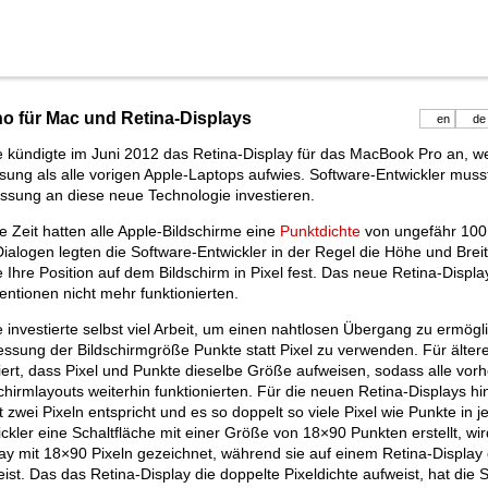
o für Mac und Retina-Displays
en
de
e kündigte im Juni 2012 das Retina-Display für das MacBook Pro an, 
sung als alle vorigen Apple-Laptops aufwies. Software-Entwickler musst
ssung an diese neue Technologie investieren.
 Zeit hatten alle Apple-Bildschirme eine
Punktdichte
von ungefähr 100 
ialogen legten die Software-Entwickler in der Regel die Höhe und Brei
 Ihre Position auf dem Bildschirm in Pixel fest. Das neue Retina-Displa
ntionen nicht mehr funktionierten.
 investierte selbst viel Arbeit, um einen nahtlosen Übergang zu ermög
ssung der Bildschirmgröße Punkte statt Pixel zu verwenden. Für älter
iert, dass Pixel und Punkte dieselbe Größe aufweisen, sodass alle vo
chirmlayouts weiterhin funktionierten. Für die neuen Retina-Displays h
 zwei Pixeln entspricht und es so doppelt so viele Pixel wie Punkte in 
ckler eine Schaltfläche mit einer Größe von 18×90 Punkten erstellt, wir
ay mit 18×90 Pixeln gezeichnet, während sie auf einem Retina-Display
ist. Das das Retina-Display die doppelte Pixeldichte aufweist, hat die 