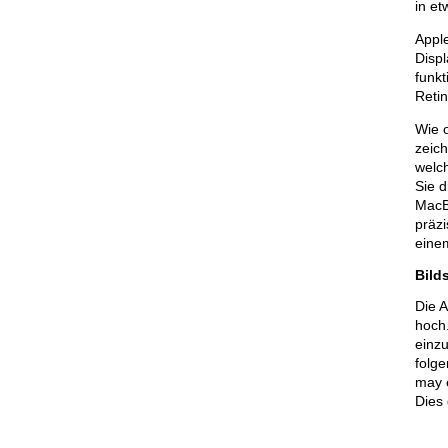
in et
Apple
Disp
funk
Retin
Wie 
zeich
welc
Sie d
MacBo
präzi
eine
Bild
Die 
hoch.
einzu
folge
may e
Dies 