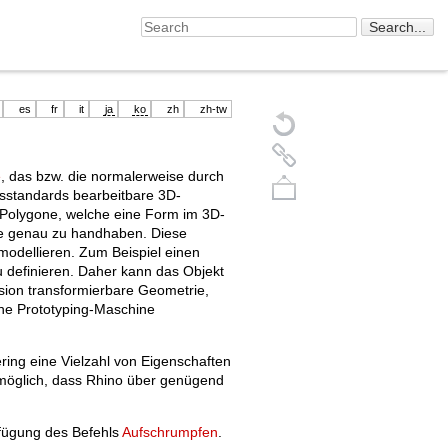
es
fr
it
ja
ko
zh
zh-tw
e
, das bzw. die normalerweise durch
gsstandards bearbeitbare 3D-
 Polygone, welche eine Form im 3D-
ze genau zu handhaben. Diese
umodellieren. Zum Beispiel einen
 definieren. Daher kann das Objekt
sion transformierbare Geometrie,
iche Prototyping-Maschine
Back to top
ing eine Vielzahl von Eigenschaften
 möglich, dass Rhino über genügend
ufügung des Befehls
Aufschrumpfen
.