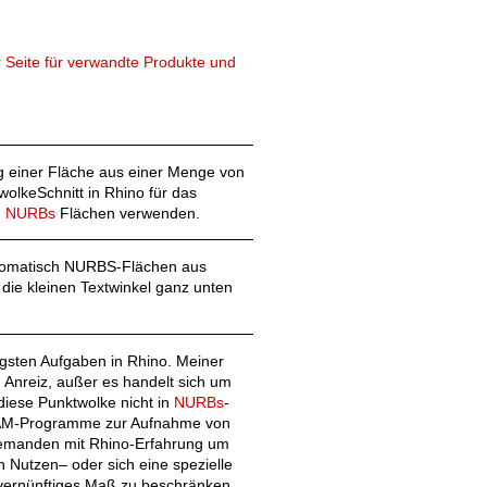
 Seite für verwandte Produkte und
ng einer Fläche aus einer Menge von
olkeSchnitt in Rhino für das
n
NURBs
Flächen verwenden.
tomatisch NURBS-Flächen aus
die kleinen Textwinkel ganz unten
gsten Aufgaben in Rhino. Meiner
 Anreiz, außer es handelt sich um
 diese Punktwolke nicht in
NURBs
-
 CAM-Programme zur Aufnahme von
ie jemanden mit Rhino-Erfahrung um
on Nutzen– oder sich eine spezielle
vernünftiges Maß zu beschränken.