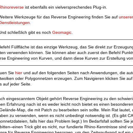
Rhinoreverse
ist ebenfalls ein vielversprechendes Plug-in.
Weitere Werkzeuge für das Reverse Engineering finden Sie auf
unserer
Dienstleistungen.
Und schließlich gibt es noch
Geomagic
.
efehl Füllfläche ist das einzige Werkzeug, das Sie direkt zur Erzeugu
ten verwenden können. Sie können aber auch zuerst den Befehl Punktw
rse Engineering von Kurven, und dann diese Kurven zur Erstellung vo
uen Sie
hier
und auf den folgenden Seiten nach Anwendungen, die au
twolken oder Polygonnetzen erzeugen. Zum Navigieren klicken Sie auf 
s auf jeder Seite.
ach eingescanntem Objekt gehört Reverse Engineering zu den schwieri
en Erfahrung nach ist es weder leicht noch bietet es einen besonderen
Gelände-Map, die mit Patch zu bearbeiten sein sollte. Mein Rat lautet,
aben zu verwenden, wenn es nicht unbedingt notwendig ist. (Es gibt
onnetzdateien, falls hier das Problem liegt.) Im Bedarfsfall sollten S
 bitten–einen Trick gibt es nicht, nur fundierte Rhino-Kenntnisse sind v
ware für Reverse Engineering besorgen, um den Zeitwaufwand auf ein 