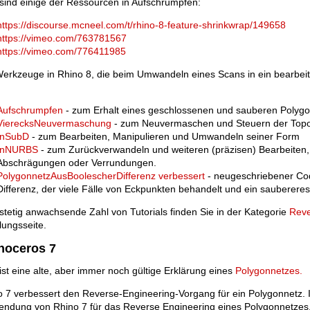
sind einige der Ressourcen in Aufschrumpfen:
https://discourse.mcneel.com/t/rhino-8-feature-shrinkwrap/149658
https://vimeo.com/763781567
https://vimeo.com/776411985
erkzeuge in Rhino 8, die beim Umwandeln eines Scans in ein bearbeitba
Aufschrumpfen
- zum Erhalt eines geschlossenen und sauberen Polyg
VierecksNeuvermaschung
- zum Neuvermaschen und Steuern der Topo
InSubD
- zum Bearbeiten, Manipulieren und Umwandeln seiner Form
InNURBS
- zum Zurückverwandeln und weiteren (präzisen) Bearbeiten,
Abschrägungen oder Verrundungen.
PolygonnetzAusBoolescherDifferenz verbessert
- neugeschriebener Cod
Differenz, der viele Fälle von Eckpunkten behandelt und ein saubereres
stetig anwachsende Zahl von Tutorials finden Sie in der Kategorie
Reve
lungsseite.
noceros 7
ist eine alte, aber immer noch gültige Erklärung eines
Polygonnetzes.
 7 verbessert den Reverse-Engineering-Vorgang für ein Polygonnetz. 
endung von Rhino 7 für das Reverse Engineering eines Polygonnetzes.