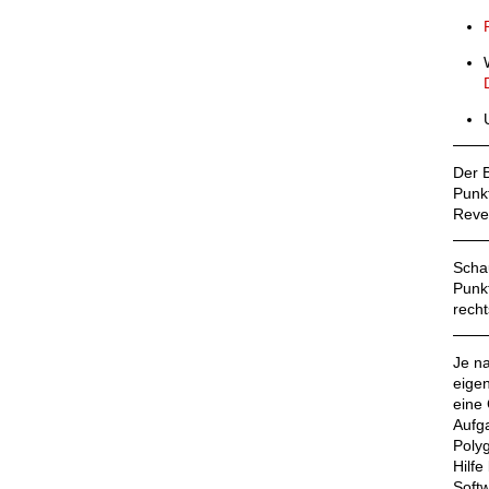
Der B
Punk
Reve
Scha
Punk
recht
Je n
eigen
eine 
Aufg
Polyg
Hilfe
Soft