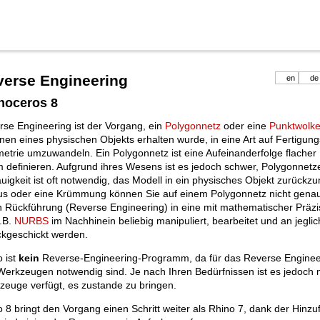
verse Engineering
en
de
noceros 8
se Engineering ist der Vorgang, ein
Polygonnetz
oder eine
Punktwolk
en eines physischen Objekts erhalten wurde, in eine Art auf Fertigun
etrie umzuwandeln. Ein Polygonnetz ist eine Aufeinanderfolge flacher
 definieren. Aufgrund ihres Wesens ist es jedoch schwer, Polygonnet
igkeit ist oft notwendig, das Modell in ein physisches Objekt zurückz
us oder eine Krümmung können Sie auf einem Polygonnetz nicht genau
h Rückführung (Reverse Engineering) in eine mit mathematischer Präzi
z.B.
NURBS
im Nachhinein beliebig manipuliert, bearbeitet und an jegl
ckgeschickt werden.
 ist
kein
Reverse-Engineering-Programm, da für das Reverse Engineer
Werkzeugen notwendig sind. Je nach Ihren Bedürfnissen ist es jedoch
zeuge verfügt, es zustande zu bringen.
 8 bringt den Vorgang einen Schritt weiter als Rhino 7, dank der Hinz