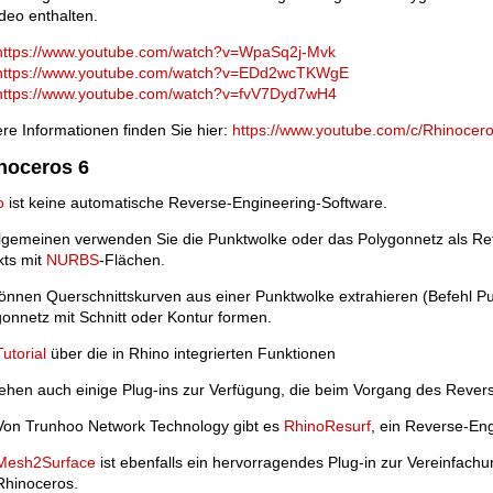
deo enthalten.
https://www.youtube.com/watch?v=WpaSq2j-Mvk
https://www.youtube.com/watch?v=EDd2wcTKWgE
https://www.youtube.com/watch?v=fvV7Dyd7wH4
re Informationen finden Sie hier:
https://www.youtube.com/c/Rhinocer
noceros 6
o
ist keine automatische Reverse-Engineering-Software.
llgemeinen verwenden Sie die Punktwolke oder das Polygonnetz als Re
kts mit
NURBS
-Flächen.
önnen Querschnittskurven aus einer Punktwolke extrahieren (Befehl Pu
onnetz mit Schnitt oder Kontur formen.
Tutorial
über die in Rhino integrierten Funktionen
ehen auch einige Plug-ins zur Verfügung, die beim Vorgang des Revers 
Von Trunhoo Network Technology gibt es
RhinoResurf
, ein Reverse-Eng
Mesh2Surface
ist ebenfalls ein hervorragendes Plug-in zur Vereinfach
Rhinoceros.