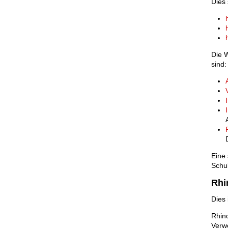
Dies 
Die W
sind:
Eine 
Schu
Rhi
Dies 
Rhino
Verw