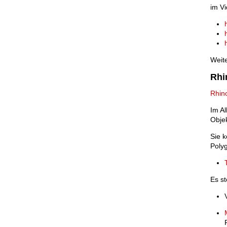
im Vi
Weite
Rhi
Rhin
Im A
Obje
Sie k
Polyg
Es st