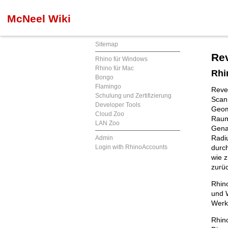
McNeel Wiki
Sitemap
Re
Rhino für Windows
Rhino für Mac
Rhi
Bongo
Flamingo
Rever
Schulung und Zertifizierung
Scann
Developer Tools
Geom
Cloud Zoo
Raum
LAN Zoo
Genau
Radi
Admin
Login with RhinoAccounts
durc
wie 
zurü
Rhino
und 
Werk
Rhino