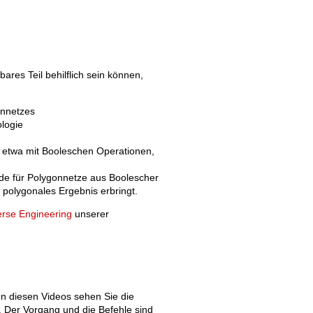
res Teil behilflich sein können,
Old revisions
onnetzes
logie
 etwa mit Booleschen Operationen,
e für Polygonnetze aus Boolescher
 polygonales Ergebnis erbringt.
Show pagesource
rse Engineering
unserer
In diesen Videos sehen Sie die
 Der Vorgang und die Befehle sind