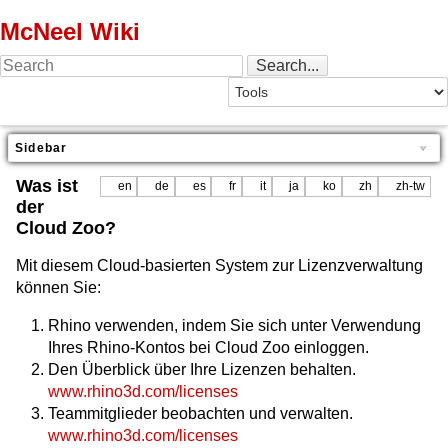
McNeel Wiki
Sidebar
Was ist
en
de
es
fr
it
ja
ko
zh
zh-tw
der
Cloud Zoo?
Mit diesem Cloud-basierten System zur Lizenzverwaltung
können Sie:
Rhino verwenden, indem Sie sich unter Verwendung
Ihres Rhino-Kontos bei Cloud Zoo einloggen.
Den Überblick über Ihre Lizenzen behalten.
www.rhino3d.com/licenses
Teammitglieder beobachten und verwalten.
www.rhino3d.com/licenses