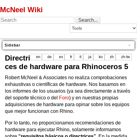
McNeel Wiki
Sidebar
Directri
en
de
es
fr
it
ja
ko
zh
zh-tw
ces de hardware para Rhinoceros 5
Robert McNeel & Associates no realiza comprobaciones
exhaustivas o científicas de hardware. Nos basamos en
los informes de los usuarios (ya sea directamente a través
del soporte técnico o del
Foro
) y en nuestras propias
adquisiciones de hardware para opinar sobre los equipos
que mejor funcionan con Rhino.
Por lo tanto, no proporcionamos recomendaciones de
hardware para ejecutar Rhino, solamente informamos
sobre
“requisitos básicos o directrices”
. En la medida