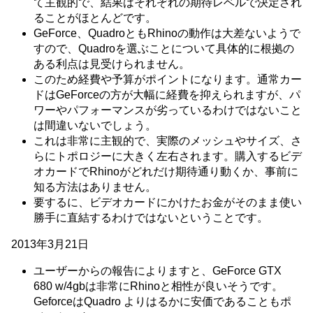
て主観的で、結果はそれぞれの期待レベルで決定され
ることがほとんどです。
GeForce、QuadroともRhinoの動作は大差ないようで
すので、Quadroを選ぶことについて具体的に根拠の
ある利点は見受けられません。
このため経費や予算がポイントになります。通常カー
ドはGeForceの方が大幅に経費を抑えられますが、パ
ワーやパフォーマンスが劣っているわけではないこと
は間違いないでしょう。
これは非常に主観的で、実際のメッシュやサイズ、さ
らにトポロジーに大きく左右されます。購入するビデ
オカードでRhinoがどれだけ期待通り動くか、事前に
知る方法はありません。
要するに、ビデオカードにかけたお金がそのまま使い
勝手に直結するわけではないということです。
2013年3月21日
ユーザーからの報告によりますと、GeForce GTX
680 w/4gbは非常にRhinoと相性が良いそうです。
GeforceはQuadro よりはるかに安価であることもポ