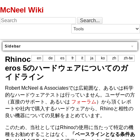
McNeel Wiki
Sidebar
Rhinoc
en
de
es
fr
it
ja
ko
zh
zh-tw
eros 5のハードウェアについてのガ
イドライン
Robert McNeel & Associatesでは広範囲な、あるいは科学
的なハードウェアテストは行っていません。ユーザーの方
（直接のサポート、あるいは
フォーラム
）から頂くレポ
ートや社内で購入するハードウェアから、Rhinoと相性の
良い機器についての見解をまとめています。
このため、当社としてはRhinoの使用に当たって特定の機
種をお勧めすることはなく、
「ベースラインとなる条件あ