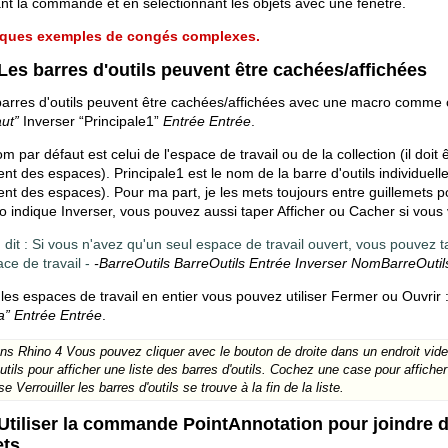
nt la commande et en sélectionnant les objets avec une fenêtre.
ques exemples de congés complexes.
 Les barres d'outils peuvent être cachées/affichées
arres d'outils peuvent être cachées/affichées avec une macro comme c
aut”
Inverser “Principale1”
Entrée Entrée
.
m par défaut est celui de l'espace de travail ou de la collection (il doit ê
ent des espaces). Principale1 est le nom de la barre d'outils individuell
ent des espaces). Pour ma part, je les mets toujours entre guillemets p
 indique Inverser, vous pouvez aussi taper Afficher ou Cacher si vous v
 dit : Si vous n'avez qu'un seul espace de travail ouvert, vous pouvez
ace de travail -
-BarreOutils BarreOutils Entrée Inverser NomBarreOutil
les espaces de travail en entier vous pouvez utiliser Fermer ou Ouvrir 
a” Entrée Entrée
.
ns Rhino 4 Vous pouvez cliquer avec le bouton de droite dans un endroit vide
outils pour afficher une liste des barres d'outils. Cochez une case pour affiche
e Verrouiller les barres d'outils se trouve à la fin de la liste.
 Utiliser la commande PointAnnotation pour joindre d
ets