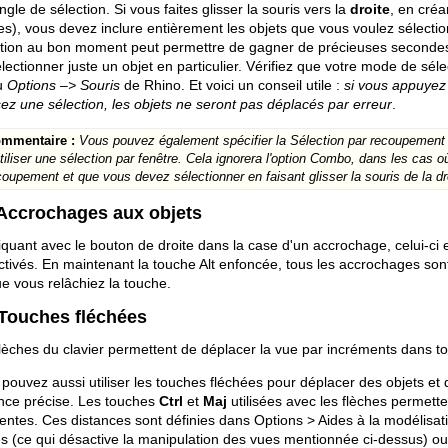
ngle de sélection. Si vous faites glisser la souris vers la
droite
, en cré
es), vous devez inclure entièrement les objets que vous voulez sélectio
ction au bon moment peut permettre de gagner de précieuses secondes
lectionner juste un objet en particulier. Vérifiez que votre mode de sél
u
Options –> Souris
de Rhino. Et voici un conseil utile :
si vous appuyez 
sez une sélection, les objets ne seront pas déplacés par erreur
.
mmentaire :
Vous pouvez également spécifier la Sélection par recoupement
utiliser une sélection par fenêtre. Cela ignorera l'option Combo, dans les cas o
coupement et que vous devez sélectionner en faisant glisser la souris de la dr
 Accrochages aux objets
iquant avec le bouton de droite dans la case d'un accrochage, celui-ci e
tivés. En maintenant la touche Alt enfoncée, tous les accrochages so
e vous relâchiez la touche.
 Touches fléchées
lèches du clavier permettent de déplacer la vue par incréments dans to
pouvez aussi utiliser les touches fléchées pour déplacer des objets et 
ance précise. Les touches
Ctrl
et
Maj
utilisées avec les flèches permetten
rentes. Ces distances sont définies dans Options > Aides à la modélisati
s (ce qui désactive la manipulation des vues mentionnée ci-dessus) ou u