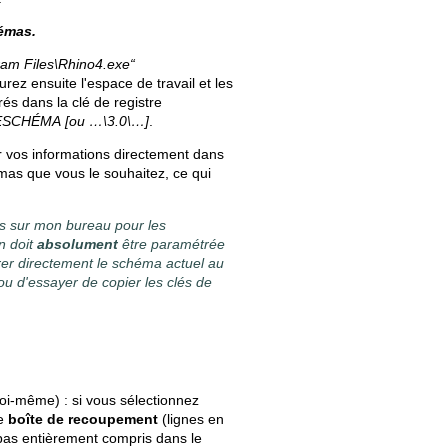
hémas.
ram Files\Rhino4.exe“
ez ensuite l'espace de travail et les
s dans la clé de registre
RESCHÉMA
[ou …\3.0\…]
.
 vos informations directement dans
mas que vous le souhaitez, ce qui
nts sur mon bureau pour les
n doit
absolument
être paramétrée
strer directement le schéma actuel au
ou d'essayer de copier les clés de
i-même) : si vous sélectionnez
ne
boîte de recoupement
(lignes en
t pas entièrement compris dans le