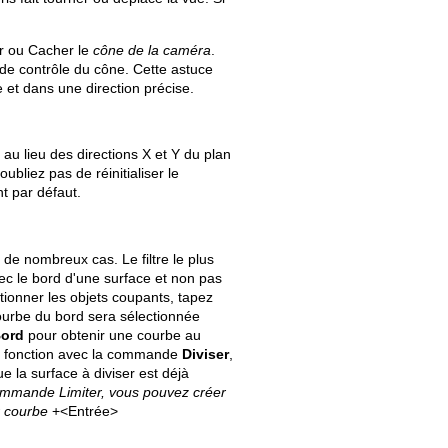
er ou Cacher le
cône de la caméra
.
de contrôle du cône. Cette astuce
e et dans une direction précise.
Old revisions
 au lieu des directions X et Y du plan
ubliez pas de réinitialiser le
 par défaut.
 de nombreux cas. Le filtre le plus
vec le bord d'une surface et non pas
Show pagesource
ectionner les objets coupants, tapez
courbe du bord sera sélectionnée
ord
pour obtenir une courbe au
ette fonction avec la commande
Diviser
,
 la surface à diviser est déjà
 commande Limiter, vous pouvez créer
r courbe
+<Entrée>