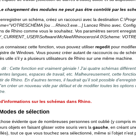
Le chargement des modules ne peut pas être contrôlé par les sc
enregistrer un schéma, créez un raccourci avec la destination
C:\Prog
heme=“VOTRESCHÉMA
[ou …Rhino3.exe…]
Lancez Rhino avec. Configur
ns de Rhino comme vous le souhaitez. Vos paramètres seront enregistré
_CURRENT_USER\Software\McNeel\Rhinoceros\4.0\Scheme: VOT
us connaissez cette fonction, vous pouvez utiliser
regedit
pour modifier
gistre de Windows. Vous pouvez créer autant de raccourcis ou de sché
rès utile s'il y a plusieurs utilisateurs de Rhino sur une même machine.
 dit : Cette fonction est vraiment géniale ! J'ai quatre schémas différe
rentes langues, espaces de travail, etc. Malheureusement, cette fonctio
tir de Rhino. En d'autres termes, il faudrait qu'il soit possible d'enregi
d'en créer un nouveau vide par défaut et de modifier toutes les options 
tre.
 d'informations sur les schémas dans Rhino.
 Modes de sélection
chose évidente que de nombreuses personnes ont oublié (y compris mo
eurs objets en faisant glisser votre souris vers la
gauche
, en créant u
illés), tout ce que vous touchez sera sélectionné, même si l'objet n'es