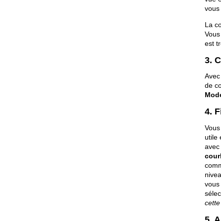
vous 
La 
Vous 
est t
3. 
Avec 
de co
Mode
4. F
Vous 
utile
avec
cour
comm
nivea
vous 
sélec
cette
5. 