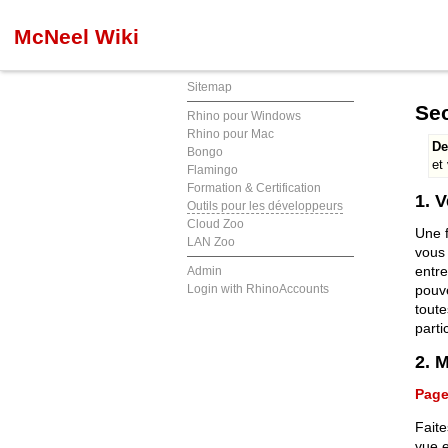
McNeel Wiki
Sitemap
Sec
Rhino pour Windows
Rhino pour Mac
De
Bongo
et
Flamingo
Formation & Certification
1. 
Outils pour les développeurs
Cloud Zoo
Une 
LAN Zoo
vous
entre
Admin
Login with RhinoAccounts
pouve
toute
parti
2. 
Page
Faite
vue e