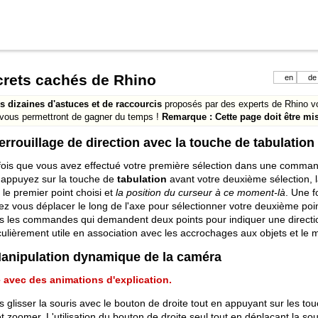
rets cachés de Rhino
en
de
s dizaines d'astuces et de raccourcis
proposés par des experts de Rhino v
 vous permettront de gagner du temps !
Remarque : Cette page doit être mis
Verrouillage de direction avec la touche de tabulation
fois que vous avez effectué votre première sélection dans une com
 appuyez sur la touche de
tabulation
avant votre deuxième sélection, l
 le premier point choisi et
la position du curseur à ce moment-là
. Une f
z vous déplacer le long de l'axe pour sélectionner votre deuxième poi
s les commandes qui demandent deux points pour indiquer une directio
culièrement utile en association avec les accrochages aux objets et le
Manipulation dynamique de la caméra
 avec des animations d'explication.
s glisser la souris avec le bouton de droite tout en appuyant sur les t
t zoomer. L'utilisation du bouton de droite seul tout en déplaçant la sour