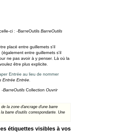
elle-ci :
-
BarreOutils
BarreOutils
tre placé entre guillemets s'il
e (également entre guillemets s'il
our ne pas avoir à y penser. Là où la
oulez être plus explicite.
 taper Entrée au lieu de nommer
s Entrée Entrée
.
:
-BarreOutils
Collection
Ouvrir
 de la zone d'ancrage d'une barre
r la barre d'outils correspondante. Une
es étiquettes visibles à vos