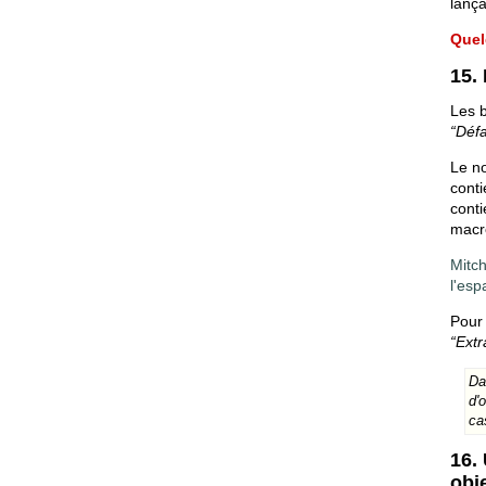
lança
Quel
15.
Les b
“Déf
Le no
conti
conti
macro
Mitch
l'esp
Pour 
“Extr
Da
d'
cas
16.
obj