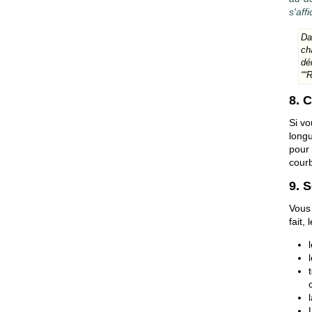
s'aff
Da
ch
dé
““
8. 
Si v
longu
pour
courb
9. 
Vous 
fait,