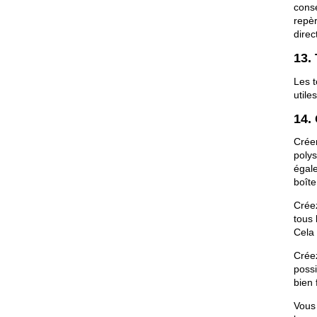
conse
repèr
direc
13.
Les 
utile
14.
Créer
polys
égal
boîte
Créez
tous 
Cela 
Créez
possi
bien 
Vous