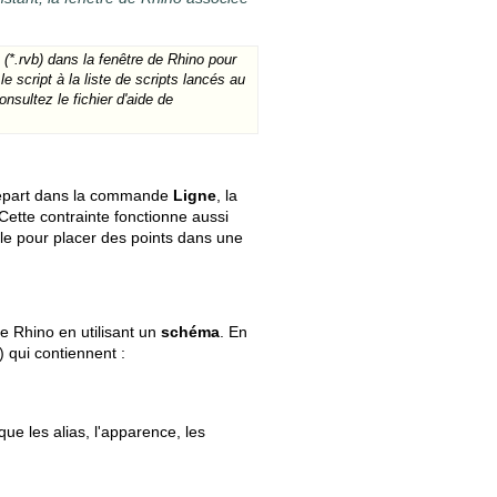
t
(*.rvb) dans la fenêtre de Rhino pour
e script à la liste de scripts lancés au
sultez le fichier d'aide de
 départ dans la commande
Ligne
, la
Cette contrainte fonctionne aussi
ile pour placer des points dans une
e Rhino en utilisant un
schéma
. En
) qui contiennent :
ue les alias, l'apparence, les
.