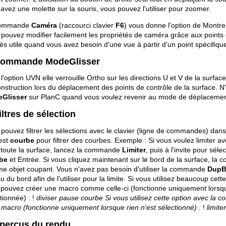
avez une molette sur la souris, vous pouvez l'utiliser pour zoomer.
commande
Caméra
(raccourci clavier
F6
) vous donne l'option de Montr
pouvez modifier facilement les propriétés de caméra grâce aux points 
rès utile quand vous avez besoin d'une vue à partir d'un point spécifiqu
Commande ModeGlisser
l'option UVN elle verrouille Ortho sur les directions U et V de la surface
nstruction lors du déplacement des points de contrôle de la surface. N'o
Glisser
sur PlanC quand vous voulez revenir au mode de déplacement
iltres de sélection
pouvez filtrer les sélections avec le clavier (ligne de commandes) dans
 est
courbe
pour filtrer des courbes. Exemple : Si vous voulez limiter a
 toute la surface, lancez la commande
Limiter
, puis à l'invite pour sél
be
et Entrée. Si vous cliquez maintenant sur le bord de la surface, la 
e objet coupant. Vous n'avez pas besoin d'utiliser la commande
DupB
u du bord afin de l'utiliser pour la limite. Si vous utilisez beaucoup c
pouvez créer une macro comme celle-ci (fonctionne uniquement lorsque
tionnée) : !
diviser pause courbe Si vous utilisez cette option avec la
 macro (fonctionne uniquement lorsque rien n'est sélectionné) :
!
limite
Aperçus du rendu