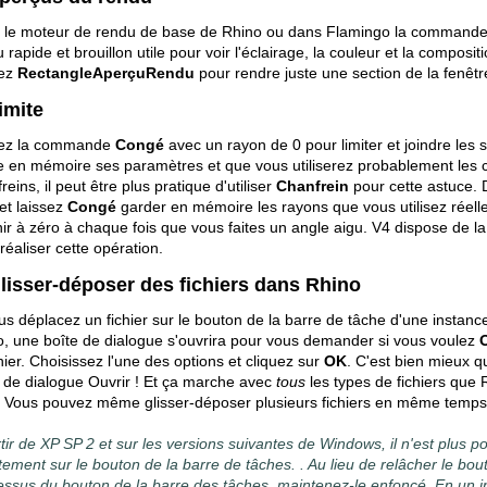
 le moteur de rendu de base de Rhino ou dans Flamingo la command
 rapide et brouillon utile pour voir l'éclairage, la couleur et la compos
sez
RectangleAperçuRendu
pour rendre juste une section de la fenêtr
imite
isez la commande
Congé
avec un rayon de 0 pour limiter et joindre le
e en mémoire ses paramètres et que vous utiliserez probablement les 
reins, il peut être plus pratique d'utiliser
Chanfrein
pour cette astuce. 
et laissez
Congé
garder en mémoire les rayons que vous utilisez réell
ir à zéro à chaque fois que vous faites un angle aigu. V4 dispose de
réaliser cette opération.
Glisser-déposer des fichiers dans Rhino
us déplacez un fichier sur le bouton de la barre de tâche d'une instan
, une boîte de dialogue s'ouvrira pour vous demander si vous voulez
O
chier. Choisissez l'une des options et cliquez sur
OK
. C'est bien mieux q
 de dialogue Ouvrir ! Et ça marche avec
tous
les types de fichiers que 
 Vous pouvez même glisser-déposer plusieurs fichiers en même temps
tir de XP SP 2 et sur les versions suivantes de Windows, il n'est plus p
tement sur le bouton de la barre de tâches. . Au lieu de relâcher le bou
ssus du bouton de la barre des tâches, maintenez-le enfoncé. En un in