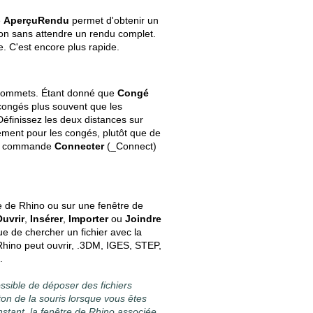
e
AperçuRendu
permet d'obtenir un
ition sans attendre un rendu complet.
e. C'est encore plus rapide.
s sommets. Étant donné que
Congé
congés plus souvent que les
Définissez les deux distances sur
ement pour les congés, plutôt que de
 la commande
Connecter
(_Connect)
ce de Rhino ou sur une fenêtre de
uvrir
,
Insérer
,
Importer
ou
Joindre
ue de chercher un fichier avec la
Rhino peut ouvrir, .3DM, IGES, STEP,
.
ossible de déposer des fichiers
ton de la souris lorsque vous êtes
stant, la fenêtre de Rhino associée