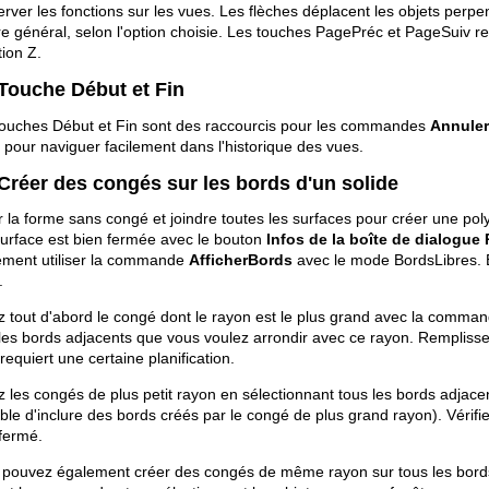
rver les fonctions sur les vues. Les flèches déplacent les objets perpe
e général, selon l'option choisie. Les touches PagePréc et PageSuiv re
tion Z.
 Touche Début et Fin
touches Début et Fin sont des raccourcis pour les commandes
Annule
s pour naviguer facilement dans l'historique des vues.
 Créer des congés sur les bords d'un solide
 la forme sans congé et joindre toutes les surfaces pour créer une poly
urface est bien fermée avec le bouton
Infos de la boîte de dialogue 
ement utiliser la commande
AfficherBords
avec le mode BordsLibres. 
.
 tout d'abord le congé dont le rayon est le plus grand avec la comma
les bords adjacents que vous voulez arrondir avec ce rayon. Remplisse
requiert une certaine planification.
 les congés de plus petit rayon en sélectionnant tous les bords adjacent
ble d'inclure des bords créés par le congé de plus grand rayon). Vérifiez
fermé.
 pouvez également créer des congés de même rayon sur tous les bords 