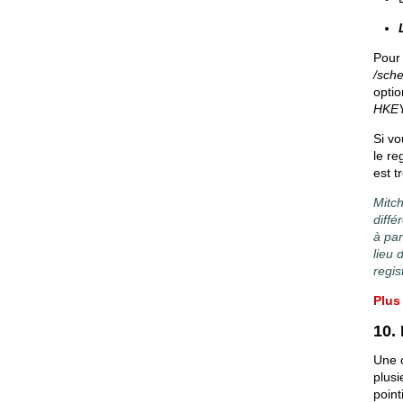
Pour 
/sc
optio
HKEY
Si vo
le re
est t
Mitch
diffé
à par
lieu 
regis
Plus
10.
Une 
plusi
point