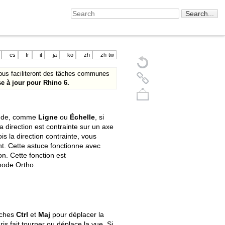
es
fr
it
ja
ko
zh
zh-tw
ous faciliteront des tâches communes
e à jour pour Rhino 6.
mande, comme
Ligne
ou
Échelle
, si
a direction est contrainte sur un axe
ois la direction contrainte, vous
nt. Cette astuce fonctionne avec
n. Cette fonction est
 mode Ortho.
Back to top
ouches
Ctrl
et
Maj
pour déplacer la
is fait tourner ou déplace la vue. Si