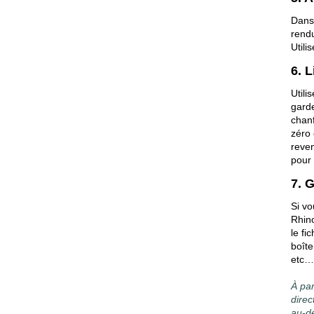
Dans
rendu
Utili
6. L
Util
gard
chanf
zéro 
reven
pour 
7. 
Si vo
Rhino
le fi
boîte
etc…
À par
direc
au-de