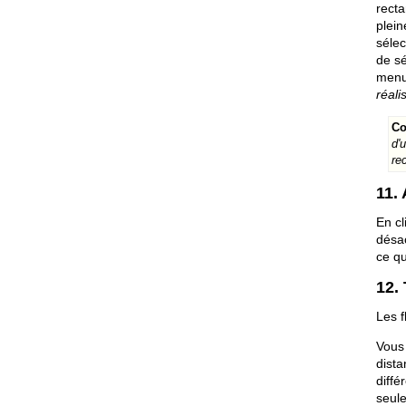
recta
plein
séle
de sé
men
réali
Co
d'
re
11.
En cl
désac
ce qu
12.
Les f
Vous 
dist
diffé
seule