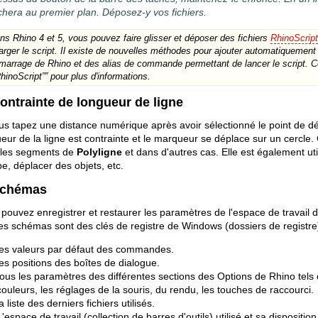
ichera au premier plan. Déposez-y vos fichiers.
ns Rhino 4 et 5, vous pouvez faire glisser et déposer des fichiers
RhinoScrip
arger le script. Il existe de nouvelles méthodes pour ajouter automatiquement l
marrage de Rhino et des alias de commande permettant de lancer le script. Con
RhinoScript”” pour plus d'informations.
Contrainte de longueur de ligne
ous tapez une distance numérique après avoir sélectionné le point de
eur de la ligne est contrainte et le marqueur se déplace sur un cercle. 
 les segments de
Polyligne
et dans d'autres cas. Elle est également ut
e, déplacer des objets, etc.
Schémas
pouvez enregistrer et restaurer les paramètres de l'espace de travail d
 les schémas sont des clés de registre de Windows (dossiers de registre
les valeurs par défaut des commandes.
les positions des boîtes de dialogue.
tous les paramètres des différentes sections des Options de Rhino tels q
couleurs, les réglages de la souris, du rendu, les touches de raccourci.
la liste des derniers fichiers utilisés.
L'espace de travail (collection de barres d'outils) utilisé et sa disposition