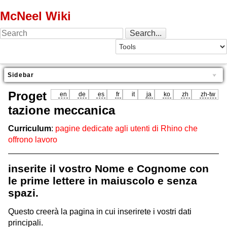
McNeel Wiki
Sidebar
Proget
en
de
es
fr
it
ja
ko
zh
zh-tw
tazione meccanica
Curriculum
:
pagine dedicate agli utenti di Rhino che
offrono lavoro
inserite il vostro Nome e Cognome con
le prime lettere in maiuscolo e senza
spazi.
Questo creerà la pagina in cui inserirete i vostri dati
principali.