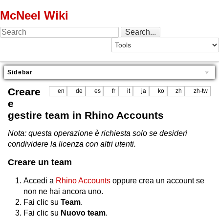
McNeel Wiki
Sidebar
Creare
en
de
es
fr
it
ja
ko
zh
zh-tw
e
gestire team in Rhino Accounts
Nota: questa operazione è richiesta solo se desideri
condividere la licenza con altri utenti.
Creare un team
Accedi a
Rhino Accounts
oppure crea un account se
non ne hai ancora uno.
Fai clic su
Team
.
Fai clic su
Nuovo team
.