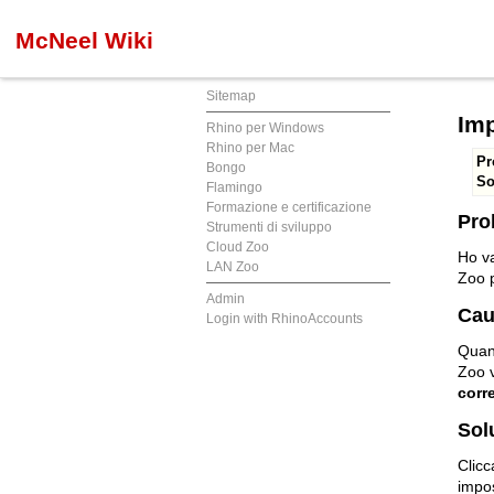
McNeel Wiki
Sitemap
Imp
Rhino per Windows
Rhino per Mac
Pr
Bongo
So
Flamingo
Formazione e certificazione
Pro
Strumenti di sviluppo
Cloud Zoo
Ho va
LAN Zoo
Zoo p
Admin
Cau
Login with RhinoAccounts
Quand
Zoo 
corr
Sol
Clicc
impos