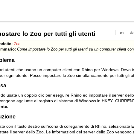
ostare lo Zoo per tutti gli utenti
en
de
odotto:
Zoo
mmario:
Come impostare lo Zoo per tutti gli utenti su un computer client c
blema
ri utenti che usano un computer client con Rhino per Windows. Devo im
er ogni utente. Posso impostare lo Zoo simultaneamente per tutti gli u
sa
o usate un doppio clic per eseguire Rhino ed impostare il server dello 
vengono aggiunte al registro di sistema di Windows in HKEY_CURR
ente.
uzione
ate con il tasto destro sull'icona di collegamento di Rhino, selezionate
E
tate il server dello Zoo. Le informazioni del server dello Zoo vengono a