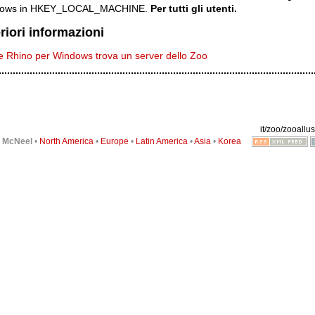
ows in HKEY_LOCAL_MACHINE.
Per tutti gli utenti.
riori informazioni
 Rhino per Windows trova un server dello Zoo
it/zoo/zooallus
6
McNeel
•
North America
•
Europe
•
Latin America
•
Asia
•
Korea