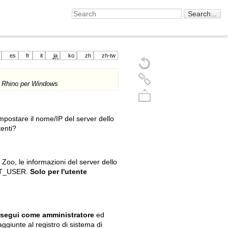
es
fr
it
ja
ko
zh
zh-tw
on Rhino per Windows
postare il nome/IP del server dello
tenti?
Zoo, le informazioni del server dello
ENT_USER.
Solo per l'utente
Back to top
segui come amministratore
ed
ggiunte al registro di sistema di