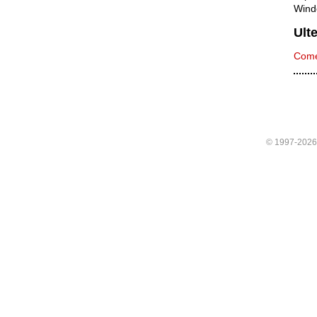
Wind
Ulte
Come
© 1997-202