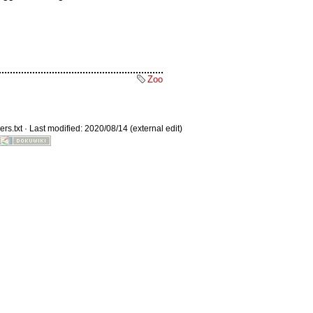
Zoo
Old revisions
ers.txt
· Last modified: 2020/08/14 (external edit)
Show pagesource