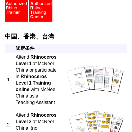
中国、香港、台湾
認定条件
Attend
Rhinoceros
Level 1
at McNeel
China or participate
in
Rhinoceros
1.
Level 1 Training
online
with McNeel
China as a
Teaching Assistant
Attend
Rhinoceros
Level 2
at McNeel
2.
China. (no