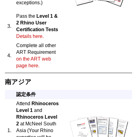
exceptions.)
Pass the
Level 1 &
2 Rhino User
3.
Certification Tests
Details here.
Complete all other
ART Requirement
4.
on the ART web
page here.
南アジア
認定条件
Attend
Rhinoceros
Level 1
and
Rhinoceros Level
2
at McNeel South
1.
Asia (Your Rhino