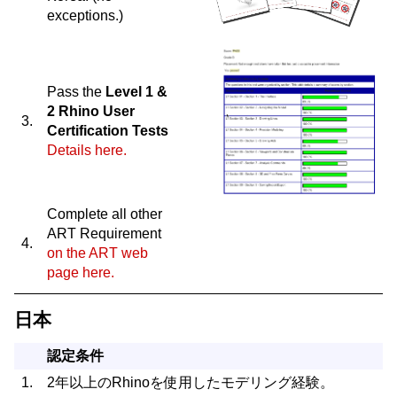
exceptions.)
Pass the
Level 1 &
2 Rhino User
3.
Certification Tests
Details here.
Complete all other
ART Requirement
4.
on the ART web
page here.
日本
認定条件
1.
2年以上のRhinoを使用したモデリング経験。