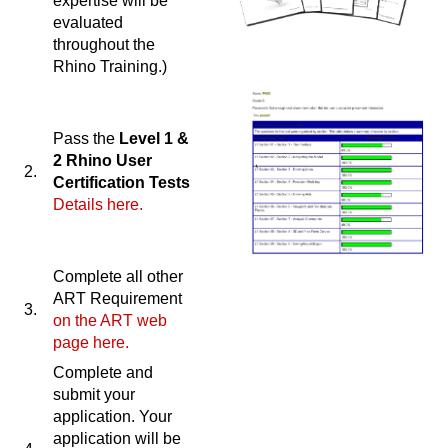
expertise will be
evaluated
throughout the
Rhino Training.)
Pass the
Level 1 &
2 Rhino User
2.
Certification Tests
Details here.
Complete all other
ART Requirement
3.
on the ART web
page here.
Complete and
submit your
application. Your
application will be