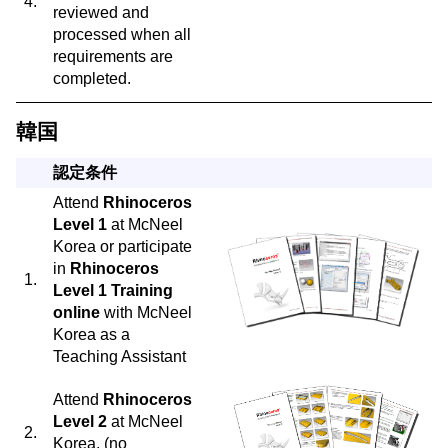
4.
reviewed and
processed when all
requirements are
completed.
韓国
認定条件
Attend
Rhinoceros
Level 1
at McNeel
Korea or participate
in
Rhinoceros
1.
Level 1 Training
online
with McNeel
Korea as a
Teaching Assistant
Attend
Rhinoceros
Level 2
at McNeel
2.
Korea. (no