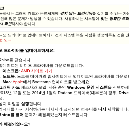
고!
용하시는 그래픽 카드와 운영체제에
맞지 않는 드라이버
를 설치할 수 있는 가
 인해 많은 문제가 발생할 수 있습니다. 사용하시는 시스템에
맞는 정확한 드
시 확인
하셔야 합니다.
디오 드라이버로 업데이트하시기 전에 시스템 복원 지점을 생성해두실 것을 
법 안내
오 드라이버를 업데이트하세요:
Rhino를 닫습니다.
업데이트된 비디오 드라이버를 다운로드합니다.
데스크톱
:
AMD 사이트 가기.
노트북
: 노트북 메이커의 웹사이트에서 업데이트된 드라이버를 다운로
Mac
:
Apple
에서 Bootcamp 업데이트를 받으세요.
그래픽 카드
제조사와 모델, 사용 중인
Windows 운영 시스템
을 선택하세
2013년 12월 또는 2014년 1월의 Radeon 드라이버(대부분의 경우,
Drive
요.
설치 파일을
실행
합니다.
컴퓨터를 다시 시작하라는 메시지가 표시되면 컴퓨터를
다시 시작
합니다.
Rhino를 열어
문제가 해결되었는지 테스트합니다.
가 해결되었나요?