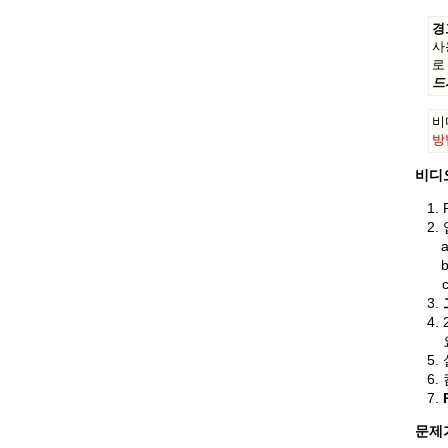
경
사
로
드
비
방
비디
문제