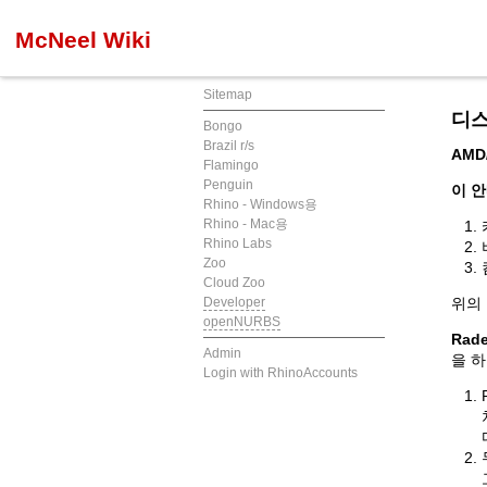
McNeel Wiki
Sitemap
디스
Bongo
Brazil r/s
AMD/
Flamingo
Penguin
이 
Rhino - Windows용
Rhino - Mac용
Rhino Labs
Zoo
Cloud Zoo
위의
Developer
openNURBS
Rad
Admin
을 하
Login with RhinoAccounts