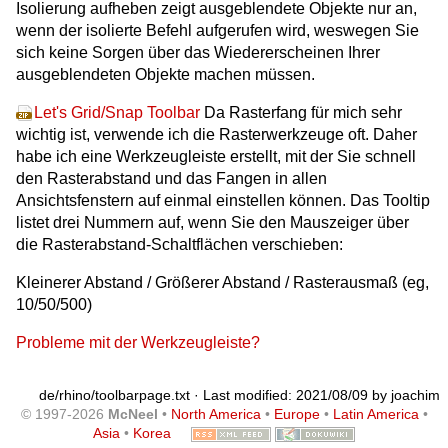
Isolierung aufheben zeigt ausgeblendete Objekte nur an,
wenn der isolierte Befehl aufgerufen wird, weswegen Sie
sich keine Sorgen über das Wiedererscheinen Ihrer
ausgeblendeten Objekte machen müssen.
Let's Grid/Snap Toolbar
Da Rasterfang für mich sehr
wichtig ist, verwende ich die Rasterwerkzeuge oft. Daher
habe ich eine Werkzeugleiste erstellt, mit der Sie schnell
den Rasterabstand und das Fangen in allen
Ansichtsfenstern auf einmal einstellen können. Das Tooltip
listet drei Nummern auf, wenn Sie den Mauszeiger über
die Rasterabstand-Schaltflächen verschieben:
Kleinerer Abstand / Größerer Abstand / Rasterausmaß (eg,
10/50/500)
Probleme mit der Werkzeugleiste?
de/rhino/toolbarpage.txt
· Last modified: 2021/08/09 by
joachim
© 1997-2026
McNeel
•
North America
•
Europe
•
Latin America
•
Asia
•
Korea