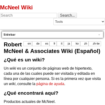
McNeel Wiki
Sidebar
Robert
en
de
es
fr
it
ja
ko
zh
zh-tw
McNeel & Associates Wiki (Español)
¿Qué es un wiki?
Un
wiki
es un conjunto de páginas web de hipertexto,
cada una de las cuales puede ser visitada y editada en
línea por cualquier persona. Si es la primera vez que visita
un
wiki
, consulte la
página de ayuda
.
¿Qué encontrará aquí?
Productos actuales de McNeel.