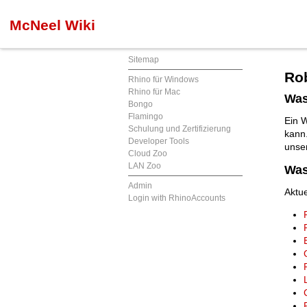
McNeel Wiki
Sitemap
Rob
Rhino für Windows
Rhino für Mac
Was
Bongo
Flamingo
Ein W
Schulung und Zertifizierung
kann.
Developer Tools
unse
Cloud Zoo
LAN Zoo
Was
Admin
Aktu
Login with RhinoAccounts