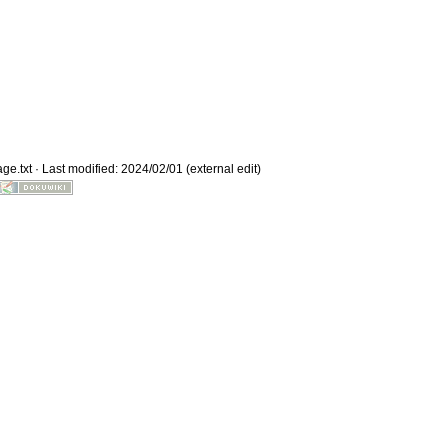
Old revisions
ge.txt
· Last modified: 2024/02/01 (external edit)
Show pagesource