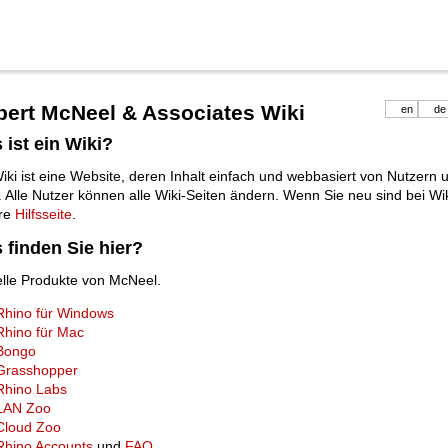
ert McNeel & Associates Wiki
en
de
 ist ein Wiki?
iki ist eine Website, deren Inhalt einfach und webbasiert von Nutzern
 Alle Nutzer können alle Wiki-Seiten ändern. Wenn Sie neu sind bei Wiki
re
Hilfsseite
.
 finden Sie hier?
elle Produkte von McNeel.
Rhino für Windows
Rhino für Mac
Bongo
Grasshopper
Rhino Labs
LAN Zoo
Cloud Zoo
Rhino Accounts
und
FAQ