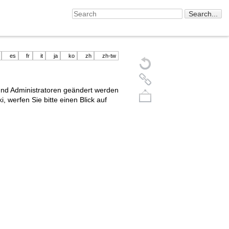
es
fr
it
ja
ko
zh
zh-tw
 und Administratoren geändert werden
, werfen Sie bitte einen Blick auf
Back to top