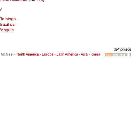
v
Flamingo
Brazil r/s
Penguin
de/homepa
6
McNeel
•
North America
•
Europe
•
Latin America
•
Asia
•
Korea