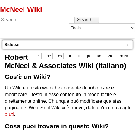
McNeel Wiki
Sidebar
Robert
en
de
es
fr
it
ja
ko
zh
zh-tw
McNeel & Associates Wiki (Italiano)
Cos'è un Wiki?
Un Wiki è un sito web che consente di pubblicare e
modificare il testo in esso contenuto in modo facile e
direttamente online. Chiunque può modificare qualsiasi
pagina del Wiki. Se il Wiki vi è nuovo, date un'occhiata agli
aiuti
.
Cosa puoi trovare in questo Wiki?