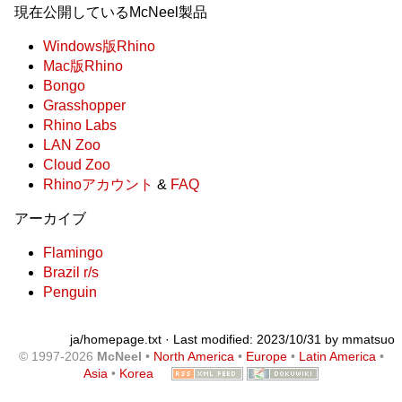
現在公開しているMcNeel製品
Windows版Rhino
Mac版Rhino
Bongo
Grasshopper
Rhino Labs
LAN Zoo
Cloud Zoo
Rhinoアカウント
&
FAQ
アーカイブ
Flamingo
Brazil r/s
Penguin
ja/homepage.txt
· Last modified: 2023/10/31 by
mmatsuo
© 1997-2026
McNeel
•
North America
•
Europe
•
Latin America
•
Asia
•
Korea