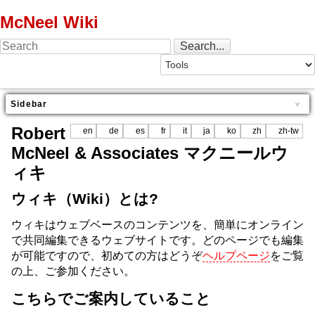
McNeel Wiki
Sidebar
Robert
en
de
es
fr
it
ja
ko
zh
zh-tw
McNeel & Associates マクニールウ
ィキ
ウィキ（Wiki）とは?
ウィキはウェブベースのコンテンツを、簡単にオンライン
で共同編集できるウェブサイトです。どのページでも編集
が可能ですので、初めての方はどうぞ
ヘルプページ
をご覧
の上、ご参加ください。
こちらでご案内していること