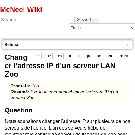
McNeel Wiki
Sidebar
Chang
en
de
es
fr
it
ja
ko
zh
zh-tw
er l'adresse IP d'un serveur LAN
Zoo
Produits:
Zoo
Résumé:
Explique comment changer l'adresse IP d'un
serveur Zoo.
Question
Nous souhaitons changer l'adresse IP sur plusieurs de nos
serveurs de licence. L'un des serveurs héberge
maintenant le service de serveur de licences du Zoo pour