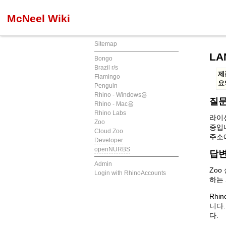
McNeel Wiki
Sitemap
LA
Bongo
Brazil r/s
제
Flamingo
요
Penguin
Rhino - Windows용
질
Rhino - Mac용
Rhino Labs
라이선
Zoo
중입니
Cloud Zoo
주소
Developer
openNURBS
답
Admin
Zoo
Login with RhinoAccounts
하는
Rhi
니다.
다.