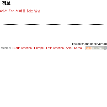
 정보
no에서 Zoo 서버를 찾는 방법
ko/zoo/changingserveraddr
6
McNeel
•
North America
•
Europe
•
Latin America
•
Asia
•
Korea