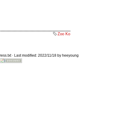
Zoo Ko
Old revisions
ess.txt
· Last modified: 2022/11/18 by
heeyoung
Show pagesource