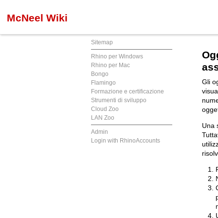
McNeel Wiki
Sitemap
Ogg
Rhino per Windows
ass
Rhino per Mac
Bongo
Gli o
Flamingo
visua
Formazione e certificazione
numer
Strumenti di sviluppo
Cloud Zoo
ogget
LAN Zoo
Una 
Admin
Tutta
Login with RhinoAccounts
utili
risol