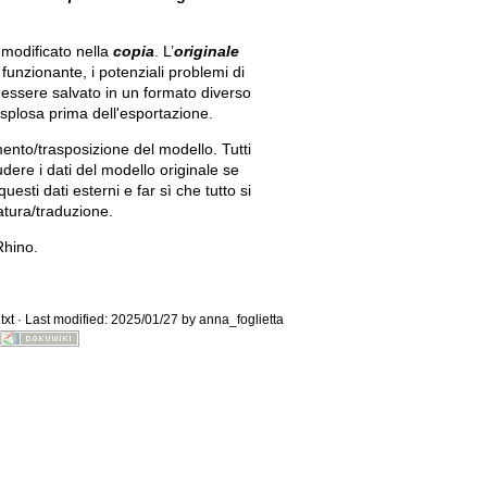
modificato nella
copia
. L’
originale
funzionante, i potenziali problemi di
 essere salvato in un formato diverso
splosa prima dell'esportazione.
mento/trasposizione del modello. Tutti
Old revisions
udere i dati del modello originale se
sti dati esterni e far sì che tutto si
atura/traduzione.
Rhino.
Show pagesource
txt
· Last modified: 2025/01/27 by
anna_foglietta