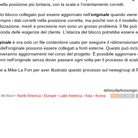
nella posizione più lontana, con la scala e l'orientamento corretti.
o blocco collegato può essere aggiornato nell’
originale
quando viene 
mpre i dati corretti nella posizione corretta, ma poiché non è il modello 
lizzazione, mesh e precisione non sono un grosso problema. Il file può
onda delle esigenze del cliente. L'istanza del blocco potrebbe essere e
ginale
è ora solo un file contenitore usato per eseguire il ridimensiona
i dell'originale possono essere collegati a fonti esterne. Questo può incl
ceveranno aggiornamenti nel corso del progetto. È possibile aggiornare que
rni nell'originale senza dover passare ogni volta per il processo di scal
e a Mike La Fon per aver illustrato questo processo sul newsgroup di 
it/rhino/farfromorigin.
6
McNeel
•
North America
•
Europe
•
Latin America
•
Asia
•
Korea