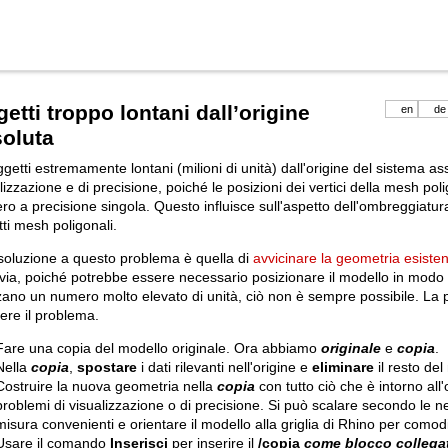
etti troppo lontani dall’origine
en
de
oluta
ggetti estremamente lontani (milioni di unità) dall'origine del sistema a
lizzazione e di precisione, poiché le posizioni dei vertici della mesh p
o a precisione singola. Questo influisce sull'aspetto dell'ombreggiatura
ti mesh poligonali.
soluzione a questo problema è quella di
avvicinare la geometria esiste
via, poiché potrebbe essere necessario posizionare il modello in modo c
zzano un numero molto elevato di unità, ciò non è sempre possibile. La
vere il problema.
Fare una copia del modello originale. Ora abbiamo
originale
e
copia
.
Nella
copia
,
spostare
i dati rilevanti nell'origine e
eliminare
il resto del
Costruire la nuova geometria nella
copia
con tutto ciò che è intorno all
problemi di visualizzazione o di precisione. Si può scalare secondo le ne
misura convenienti e orientare il modello alla griglia di Rhino per comodi
Usare il comando
Inserisci
per inserire il
/copia
come
blocco collega