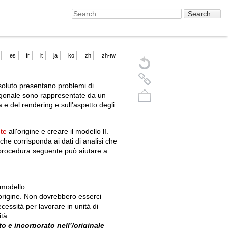
es
fr
it
ja
ko
zh
zh-tw
ssoluto presentano problemi di
oligonale sono rappresentate da un
 e del rendering e sull'aspetto degli
nte
all'origine e creare il modello lì.
he corrisponda ai dati di analisi che
 procedura seguente può aiutare a
Back to top
 modello.
'origine. Non dovrebbero esserci
cessità per lavorare in unità di
tà.
to e incorporato
nell’
/originale