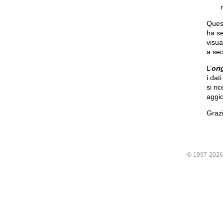
Quest
ha se
visua
a sec
L’
ori
i dat
si ri
aggio
Grazi
© 1997-202