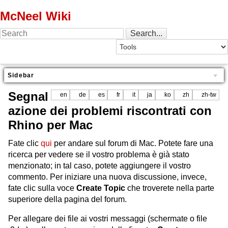
McNeel Wiki
Sidebar
Segnal
en
de
es
fr
it
ja
ko
zh
zh-tw
azione dei problemi riscontrati con
Rhino per Mac
Fate clic
qui
per andare sul forum di Mac. Potete fare una
ricerca per vedere se il vostro problema è già stato
menzionato; in tal caso, potete aggiungere il vostro
commento. Per iniziare una nuova discussione, invece,
fate clic sulla voce
Create Topic
che troverete nella parte
superiore della pagina del forum.
Per allegare dei file ai vostri messaggi (schermate o file