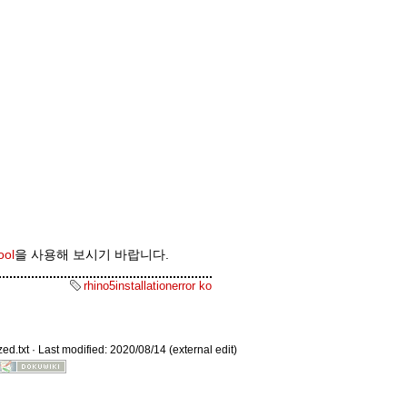
Old revisions
ool
을 사용해 보시기 바랍니다.
Show pagesource
rhino5installationerror ko
ed.txt
· Last modified: 2020/08/14 (external edit)