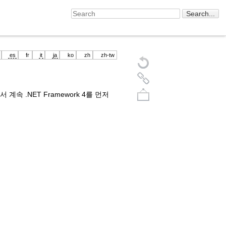
es
fr
it
ja
ko
zh
zh-tw
 계속 .NET Framework 4를 먼저
Back to top