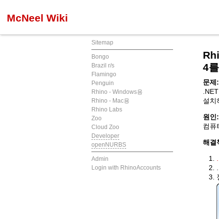
McNeel Wiki
Sitemap
Rh
Bongo
4를
Brazil r/s
Flamingo
문제:
Penguin
.NE
Rhino - Windows용
설치하
Rhino - Mac용
Rhino Labs
원인:
Zoo
컴퓨터
Cloud Zoo
Developer
해결
openNURBS
Admin
Login with RhinoAccounts