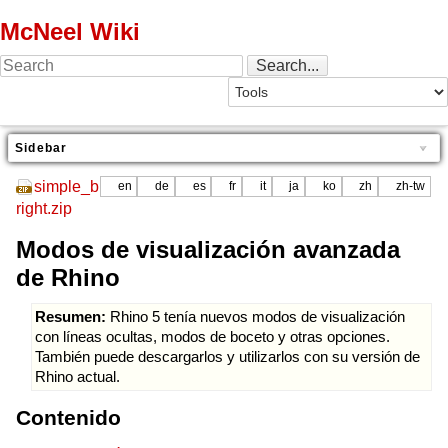
McNeel Wiki
Sidebar
simple_b
en
de
es
fr
it
ja
ko
zh
zh-tw
right.zip
Modos de visualización avanzada
de Rhino
Resumen:
Rhino 5 tenía nuevos modos de visualización
con líneas ocultas, modos de boceto y otras opciones.
También puede descargarlos y utilizarlos con su versión de
Rhino actual.
Contenido