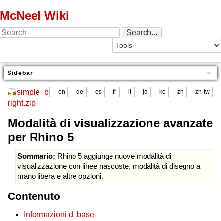
McNeel Wiki
Sidebar
simple_b
en
de
es
fr
it
ja
ko
zh
zh-tw
right.zip
Modalità di visualizzazione avanzate
per Rhino 5
Sommario:
Rhino 5 aggiunge nuove modalità di
visualizzazione con linee nascoste, modalità di disegno a
mano libera e altre opzioni.
Contenuto
Informazioni di base