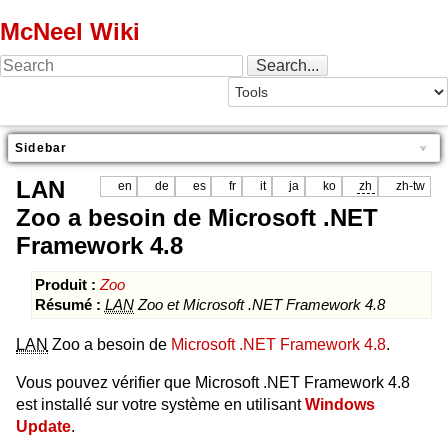
McNeel Wiki
Sidebar
LAN
en
de
es
fr
it
ja
ko
zh
zh-tw
Zoo a besoin de Microsoft .NET
Framework 4.8
Produit :
Zoo
Résumé :
LAN
Zoo et Microsoft .NET Framework 4.8
LAN
Zoo a besoin de
Microsoft .NET Framework 4.8
.
Vous pouvez vérifier que Microsoft .NET Framework 4.8
est installé sur votre système en utilisant
Windows
Update
.