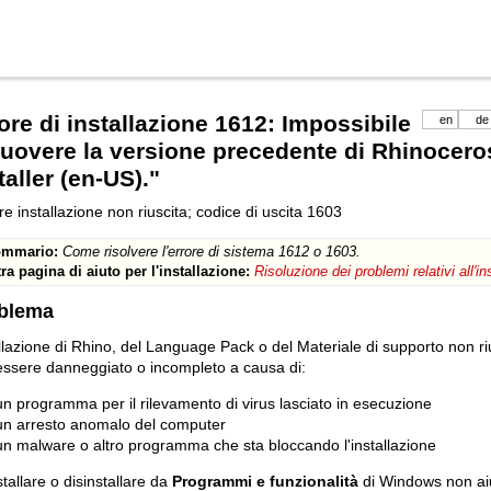
ore di installazione 1612: Impossibile
en
de
uovere la versione precedente di Rhinocer
taller (en-US)."
e installazione non riuscita; codice di uscita 1603
mmario:
Come risolvere l'errore di sistema 1612 o 1603.
tra pagina di aiuto per l'installazione:
Risoluzione dei problemi relativi all'i
blema
llazione di Rhino, del Language Pack o del Materiale di supporto non rius
essere danneggiato o incompleto a causa di:
un programma per il rilevamento di virus lasciato in esecuzione
un arresto anomalo del computer
un malware o altro programma che sta bloccando l'installazione
tallare o disinstallare da
Programmi e funzionalità
di Windows non ai