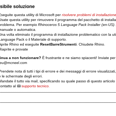
sibile soluzione
Eseguite questa utility di Microsoft per
risolvere problemi di installazion
Usate questa utility per rimuovere il programma del pacchetto di install
problema. Per esempio
Rhinoceros 5 Language Pack Installer (en-US)
.
manuale o automatica.
Una volta eliminato il programma di installazione problematico con la utili
Language Pack o il Materiale di supporto.
Aprite Rhino ed eseguite
ResetBarreStrumenti
. Chiudete Rhino.
Riaprite e provate
inua a non funzionare?
È frustrante e ne siamo spiacenti! Inviate per e-
.eu@mcneel.com
Prendete nota di tutti i tipi di errore e dei messaggi di errore visualizzati,
e le schermate degli errori.
Mandate il tutto via mail, specificando su quale passo di questo articolo 
contatto al
supporto tecnico.