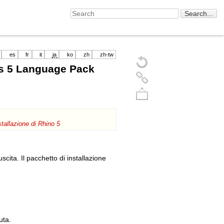
es
fr
it
ja
ko
zh
zh-tw
os 5 Language Pack
nstallazione di Rhino 5
cita. Il pacchetto di installazione
Back to top
uta.