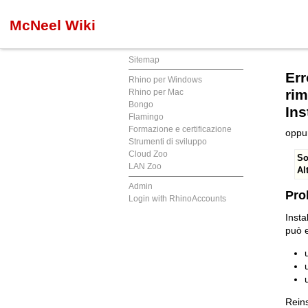
McNeel Wiki
Sitemap
Err
Rhino per Windows
rim
Rhino per Mac
Bongo
Ins
Flamingo
Formazione e certificazione
oppur
Strumenti di sviluppo
Cloud Zoo
So
LAN Zoo
Al
Admin
Pro
Login with RhinoAccounts
Insta
può 
Reins