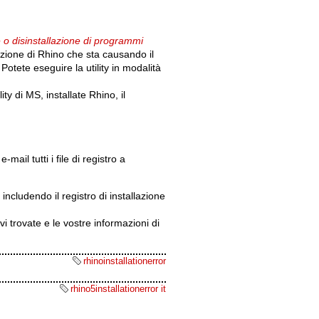
e o disinstallazione di programmi
azione di Rhino che sta causando il
 Potete eseguire la utility in modalità
ty di MS, installate Rhino, il
Old revisions
mail tutti i file di registro a
 includendo il registro di installazione
Show pagesource
vi trovate e le vostre informazioni di
rhinoinstallationerror
rhino5installationerror it