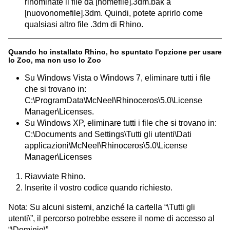
rinominate il file da [nomefile].3dm.bak a
[nuovonomefile].3dm. Quindi, potete aprirlo come
qualsiasi altro file .3dm di Rhino.
Quando ho installato Rhino, ho spuntato l'opzione per usare
lo Zoo, ma non uso lo Zoo
Su Windows Vista o Windows 7, eliminare tutti i file
che si trovano in:
C:\ProgramData\McNeel\Rhinoceros\5.0\License
Manager\Licenses.
Su Windows XP, eliminare tutti i file che si trovano in:
C:\Documents and Settings\Tutti gli utenti\Dati
applicazioni\McNeel\Rhinoceros\5.0\License
Manager\Licenses
Riavviate Rhino.
Inserite il vostro codice quando richiesto.
Nota: Su alcuni sistemi, anziché la cartella “\Tutti gli
utenti\”, il percorso potrebbe essere il nome di accesso al
“\Dominio\”.