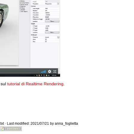
Old revisions
 sul
tutorial di Realtime Rendering
.
Show pagesource
txt
· Last modified: 2021/07/21 by
anna_foglietta