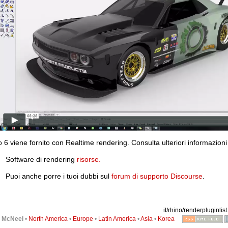
 6 viene fornito con Realtime rendering. Consulta ulteriori informazioni
Software di rendering
risorse.
Puoi anche porre i tuoi dubbi sul
forum di supporto Discourse
.
it/rhino/renderpluginlist.
6
McNeel
•
North America
•
Europe
•
Latin America
•
Asia
•
Korea