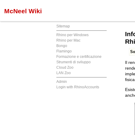
McNeel Wiki
Sitemap
Inf
Rhino per Windows
Rh
Rhino per Mac
Bongo
Flamingo
So
Formazione e certificazione
Strumenti di sviluppo
Il re
Cloud Zoo
rende
LAN Zoo
imple
fisica
Admin
Login with RhinoAccounts
Esist
anche