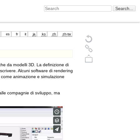
es
fr
it
ja
ko
zh
zh-tw
iche da modelli 3D. La definizione di
scrivere. Alcuni software di rendering
tà come animazione e simulazione
 dalle compagnie di sviluppo, ma
Back to top