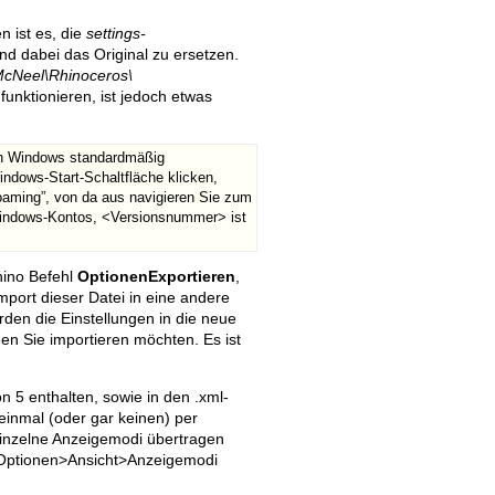
n ist es, die
settings-
nd dabei das Original zu ersetzen.
cNeel\Rhinoceros\
unktionieren, ist jedoch etwas
Old revisions
 in Windows standardmäßig
indows-Start-Schaltfläche klicken,
oaming”, von da aus navigieren Sie zum
Windows-Kontos, <Versionsnummer> ist
hino Befehl
OptionenExportieren
,
port dieser Datei in eine andere
Show pagesource
den die Einstellungen in die neue
en Sie importieren möchten. Es ist
 5 enthalten, sowie in den .xml-
 einmal (oder gar keinen) per
einzelne Anzeigemodi übertragen
r Optionen>Ansicht>Anzeigemodi