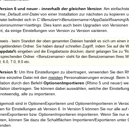
Version 6 und neuer -
innerhalb der gleichen Version
: Am einfachste
me_Default.xml-Datei
von einer Installation zur nächsten zu kopieren u
atei befindet sich in
C:\Benutzer\<Benutzername>\AppData\Roaming\M
sionsnummer>\settings
. Dies kann auch beim Upgraden von Versionen f
nt, da einige Einstellungen von Version zu Version variieren.
nweis - beim Standort der oben genannten Dateien handelt es sich um einen
sgeblendeten Ordner. Sie haben darauf schnellen Zugriff, indem Sie auf die W
appdata%
eingeben und die Eingabetaste drücken; damit gelangen Sie zu “R
tsprechenden Ordner. <Benutzername> steht für den Benutzernamen Ihres 
, 6.0, 7.0, 8.0 etc.
Version 5:
Um Ihre Einstellungen zu übertragen, verwenden Sie den R
ine einzelne Datei mit den
meisten
Personalisierungen erzeugt. Beim Im
llation durch den Befehl
OptionenImportieren
(Rhino 5 und neuer) wer
llation übertragen. Sie können dabei auswählen, welche der Einstellung
 notwendig, alle zu importieren.
gemodi sind in OptionenExportieren und OptionenImportieren in Version
en für Einstellungen ab Version 6. In Version 5 können Sie nur alle auf
onenExportieren bzw. OptionenImportieren importieren. Wenn Sie nur 
ten, können Sie dazu die Schaltflächen Importieren/Exportieren unte
enden.