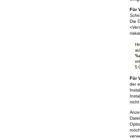
Für 
Sche
Die D
<Ver
riska
Hi
au
%
en
5.0
Für 
der e
Insta
Insta
nicht
Anzei
Datei
Opti
möch
verw