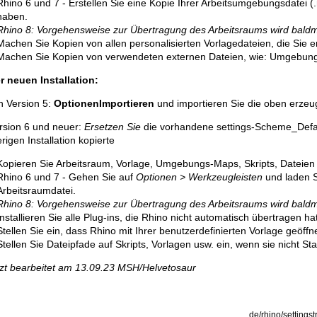
Rhino 6 und 7 - Erstellen Sie eine Kopie Ihrer Arbeitsumgebungsdatei (.r
haben.
Rhino 8: Vorgehensweise zur Übertragung des Arbeitsraums wird bald
Machen Sie Kopien von allen personalisierten Vorlagedateien, die Sie 
Machen Sie Kopien von verwendeten externen Dateien, wie: Umgebungs
er neuen Installation:
n Version 5:
OptionenImportieren
und importieren Sie die oben erzeug
ersion 6 und neuer:
Ersetzen Sie
die vorhandene settings-Scheme_Defau
rigen Installation kopierte
Kopieren Sie Arbeitsraum, Vorlage, Umgebungs-Maps, Skripts, Dateie
Rhino 6 und 7 - Gehen Sie auf
Optionen > Werkzeugleisten
und laden S
Arbeitsraumdatei.
Rhino 8: Vorgehensweise zur Übertragung des Arbeitsraums wird bald
Installieren Sie alle Plug-ins, die Rhino nicht automatisch übertragen ha
Stellen Sie ein, dass Rhino mit Ihrer benutzerdefinierten Vorlage geöffne
Stellen Sie Dateipfade auf Skripts, Vorlagen usw. ein, wenn sie nicht St
tzt bearbeitet am 13.09.23 MSH/Helvetosaur
de/rhino/settingstr