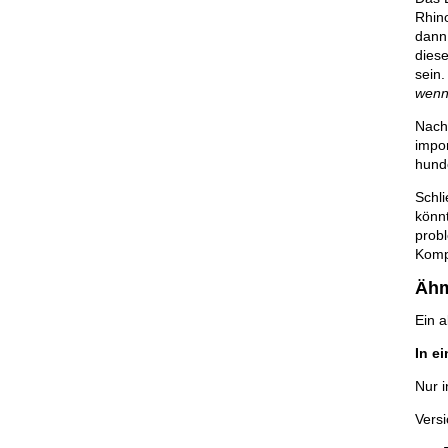
Rhino
dann 
diese
sein
wenn
Nach 
impor
hunde
Schli
könnt
probl
Komp
Ähm
Ein 
In ei
Nur i
Versi