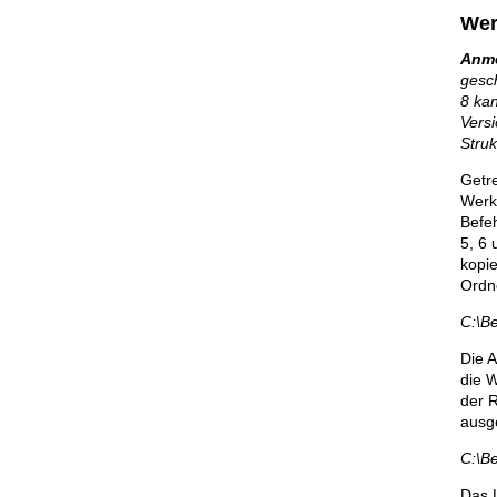
Wer
Anme
gesch
8 kan
Versi
Struk
Getr
Werkz
Befeh
5, 6 
kopie
Ordn
C:\B
Die A
die W
der R
ausge
C:\B
Das L