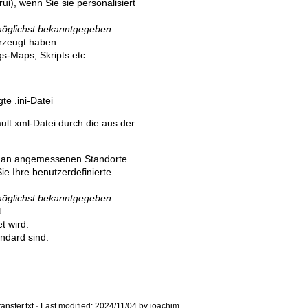
ui), wenn Sie sie personalisiert
möglichst bekanntgegeben
erzeugt haben
-Maps, Skripts etc.
te .ini-Datei
lt.xml-Datei durch die aus der
n an angemessenen Standorte.
ie Ihre benutzerdefinierte
möglichst bekanntgegeben
t
t wird.
andard sind.
ansfer.txt
· Last modified: 2024/11/04 by
joachim