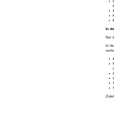
In d
Nur i
In V
vorhe
Zule