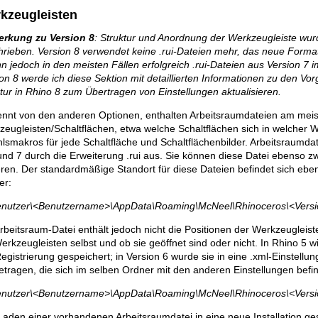
kzeugleisten
rkung zu Version 8
: Struktur und Anordnung der Werkzeugleiste wurd
rieben. Version 8 verwendet keine .rui-Dateien mehr, das neue Format
n jedoch in den meisten Fällen erfolgreich .rui-Dateien aus Version 7 im
on 8 werde ich diese Sektion mit detaillierten Informationen zu den Vo
tur in Rhino 8 zum Übertragen von Einstellungen aktualisieren.
ennt von den anderen Optionen, enthalten Arbeitsraumdateien am meis
eugleisten/Schaltflächen, etwa welche Schaltflächen sich in welcher W
lsmakros für jede Schaltfläche und Schaltflächenbilder. Arbeitsraumda
und 7 durch die Erweiterung .rui aus. Sie können diese Datei ebenso zw
ren. Der standardmäßige Standort für diese Dateien befindet sich ebe
er:
enutzer\<Benutzername>\AppData\Roaming\McNeel\Rhinoceros\<Vers
rbeitsraum-Datei enthält jedoch nicht die Positionen der Werkzeugleis
erkzeugleisten selbst und ob sie geöffnet sind oder nicht. In Rhino 5 w
egistrierung gespeichert; in Version 6 wurde sie in eine .xml-Einstel
tragen, die sich im selben Ordner mit den anderen Einstellungen befin
enutzer\<Benutzername>\AppData\Roaming\McNeel\Rhinoceros\<Versi
aden einer vorhandenen Arbeitsraumdatei in eine neue Installation ge