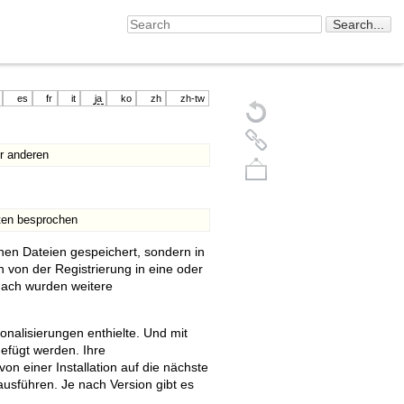
es
fr
it
ja
ko
zh
zh-tw
er anderen
nten besprochen
rnen Dateien gespeichert, sondern in
on von der Registrierung in eine oder
nach wurden weitere
Back to top
onalisierungen enthielte. Und mit
efügt werden. Ihre
on einer Installation auf die nächste
ausführen. Je nach Version gibt es