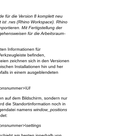
e für die Version 8 komplett neu
 ist .rws (Rhino Workspace). Rhino
portieren. Mit Fertigstellung der
rgehensweisen für die Arbeitsraum-
ten Informationen für
erkzeugleiste befinden,
teien zeichnen sich in den Versionen
ischen Installationen hin und her
nfalls in einem ausgeblendeten
ionsnummer>\UI
ten auf dem Bildschirm, sondern nur
ird die Standortinformation noch in
lungendatei namens
window_positions
det:
onsnummer>\settings
schieht am besten innerhalb von