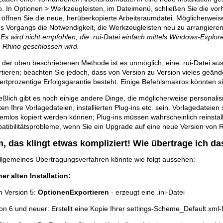
. In Optionen > Werkzeugleisten, im Dateimenü, schließen Sie die vor
öffnen Sie die neue, herüberkopierte Arbeitsraumdatei. Möglicherweis
s Vorgangs die Notwendigkeit, die Werkzeugleisten neu zu arrangieren
.
Es wird nicht empfohlen, die .rui-Datei einfach mittels Windows-Explor
 Rhino geschlossen wird.
der oben beschriebenen Methode ist es unmöglich, eine .rui-Datei aus
tieren; beachten Sie jedoch, dass von Version zu Version vieles geän
rtprozentige Erfolgsgarantie besteht. Einige Befehlsmakros könnten s
eßlich gibt es noch einige andere Dinge, die möglicherweise personali
en Ihre Vorlagedateien, installierten Plug-ins etc. sein. Vorlagedateien
emlos kopiert werden können; Plug-ins müssen wahrscheinlich reinstall
atibilitätsprobleme, wenn Sie ein Upgrade auf eine neue Version von 
, das klingt etwas kompliziert! Wie übertrage ich da
allgemeines Übertragungsverfahren könnte wie folgt aussehen:
ner alten Installation:
n Version 5:
OptionenExportieren
- erzeugt eine .ini-Datei
on 6 und neuer: Erstellt eine Kopie Ihrer settings-Scheme_Default.xml-