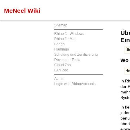
McNeel Wiki
Sitemap
Üb
Rhino für Windows
Ein
Rhino für Mac
Bongo
Flamingo
Üb
Schulung und Zertifizierung
Wo 
Developer Tools
Cloud Zoo
LAN Zoo
Hi
Admin
In Rh
Login with RhinoAccounts
der R
mehr
Syst
In ke
jede
benut
übert
einig