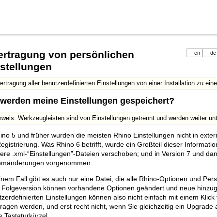
ertragung von persönlichen
en
de
stellungen
ertragung aller benutzerdefinierten Einstellungen von einer Installation zu ein
werden meine Einstellungen gespeichert?
nweis: Werkzeugleisten sind von Einstellungen getrennt und werden weiter u
ino 5 und früher wurden die meisten Rhino Einstellungen nicht in exte
egistrierung. Was Rhino 6 betrifft, wurde ein Großteil dieser Informati
ere .xml-“Einstellungen”-Dateien verschoben; und in Version 7 und da
emänderungen vorgenommen.
inem Fall gibt es auch nur eine Datei, die alle Rhino-Optionen und Pers
r Folgeversion können vorhandene Optionen geändert und neue hinzug
zerdefinierten Einstellungen können also nicht einfach mit einem Klick v
ragen werden, und erst recht nicht, wenn Sie gleichzeitig ein Upgrade 
e Tastaturkürzel.